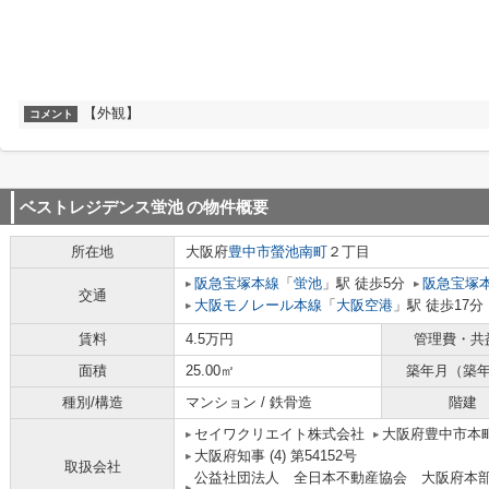
【外観】
コメント
ベストレジデンス蛍池
の物件概要
所在地
大阪府
豊中市
螢池南町
２丁目
阪急宝塚本線
「
蛍池
」駅 徒歩5分
阪急宝塚
交通
大阪モノレール本線
「
大阪空港
」駅 徒歩17分
賃料
4.5万円
管理費・共
面積
25.00㎡
築年月（築
種別/構造
マンション / 鉄骨造
階建
セイワクリエイト株式会社
大阪府豊中市本町
大阪府知事 (4) 第54152号
取扱会社
公益社団法人 全日本不動産協会 大阪府本