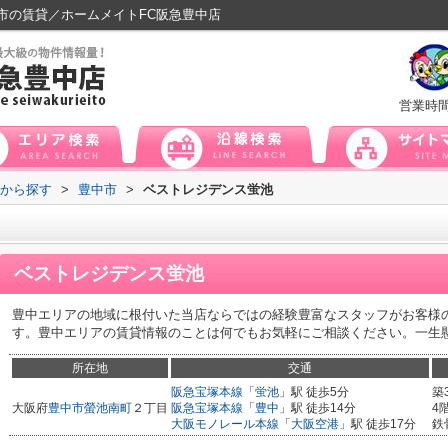
市の賃貸／ホームメイトFC阪急豊中店
営業時
域から探す
>
豊中市
>
ベストレジデンス蛍池
ベストレジデンス蛍池
豊中エリアの地域に根付いた当店ならではの経験豊富なスタッフがお客様
す。豊中エリアの賃貸情報のことは何でもお気軽にご相談ください。一生
所在地
交通
阪急宝塚本線
「
蛍池
」駅 徒歩5分
築
大阪府
豊中市
螢池南町
２丁目
阪急宝塚本線
「
豊中
」駅 徒歩14分
4
大阪モノレール本線
「
大阪空港
」駅 徒歩17分
鉄