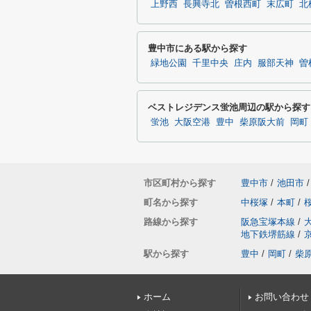
上野西
長興寺北
曽根西町
末広町
北
豊中市にある駅から探す
緑地公園
千里中央
庄内
服部天神
曽
ベストレジデンス蛍池周辺の駅から探す
蛍池
大阪空港
豊中
柴原阪大前
岡町
市区町村から探す
豊中市
/
池田市
/
町名から探す
中桜塚
/
本町
/
路線から探す
阪急宝塚本線
/
地下鉄堺筋線
/
駅から探す
豊中
/
岡町
/
柴
ホーム
お問い合わせ