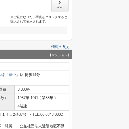
次へ
※ご覧になりたい写真をクリックすると
拡大されて表示されます。
情報の見方
【マンション】
本線
「
豊中
」駅 徒歩14分
益費
3,000円
年数）
1987年 10月 ( 築38年 )
4階建
１丁目2番37号
TEL:06-6843-0002
部 所属、 公益社団法人近畿地区不動