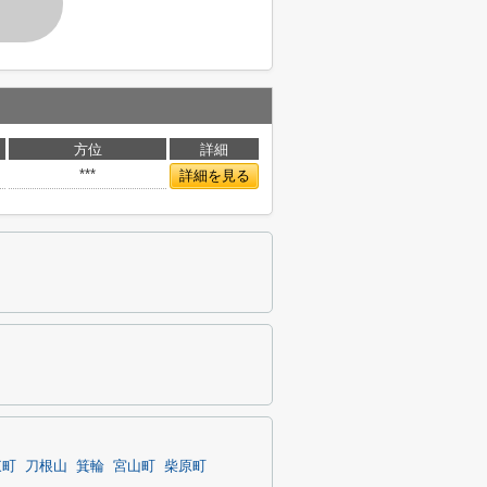
す
方位
詳細
***
詳細を見る
東町
刀根山
箕輪
宮山町
柴原町