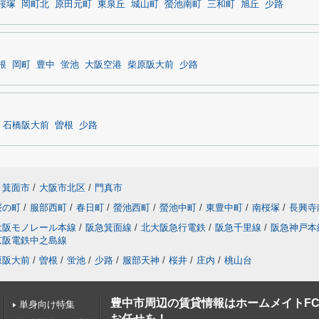
桜塚
岡町北
原田元町
東泉丘
城山町
螢池南町
三和町
旭丘
少路
根
岡町
豊中
蛍池
大阪空港
柴原阪大前
少路
石橋阪大前
曽根
少路
箕面市
/
大阪市北区
/
門真市
桜の町
/
服部西町
/
春日町
/
螢池西町
/
螢池中町
/
東豊中町
/
南桜塚
/
長興寺
大阪モノレール本線
/
阪急箕面線
/
北大阪急行電鉄
/
阪急千里線
/
阪急神戸本
京阪電鉄中之島線
原阪大前
/
曽根
/
蛍池
/
少路
/
服部天神
/
桜井
/
庄内
/
桃山台
豊中市周辺の賃貸情報はホームメイトF
単身向け特集
お任せを！