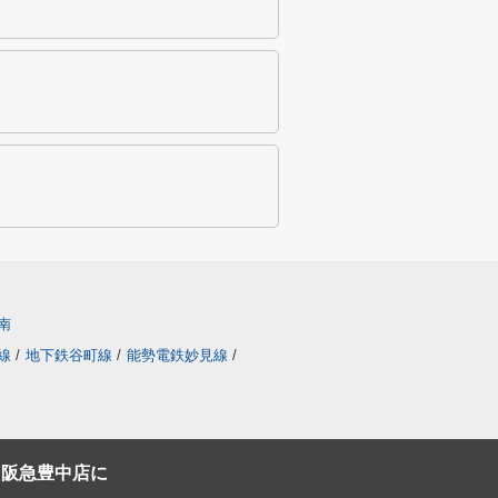
南
線
/
地下鉄谷町線
/
能勢電鉄妙見線
/
C阪急豊中店に