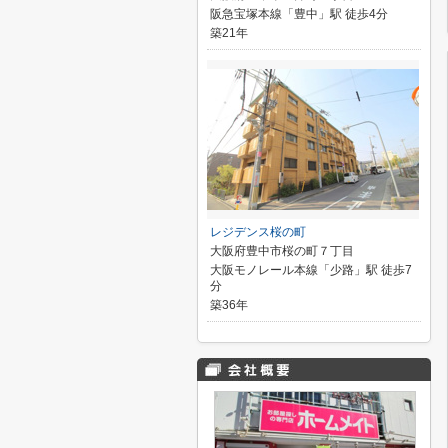
阪急宝塚本線「豊中」駅 徒歩4分
築21年
レジデンス桜の町
大阪府豊中市桜の町７丁目
大阪モノレール本線「少路」駅 徒歩7
分
築36年