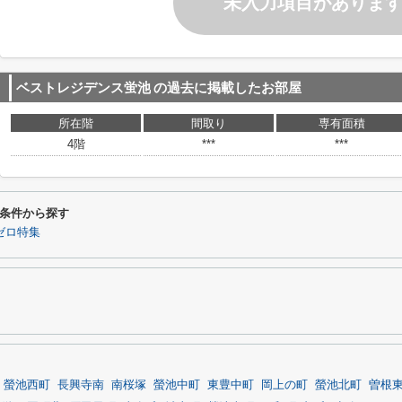
未入力項目がありま
ベストレジデンス蛍池
の過去に掲載したお部屋
所在階
間取り
専有面積
4階
***
***
条件から探す
ゼロ特集
螢池西町
長興寺南
南桜塚
螢池中町
東豊中町
岡上の町
螢池北町
曽根