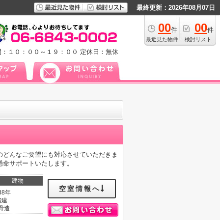
最終更新：2026年08月07日
00
00
件
件
最近見た物件
検討リスト
間：１０：００～１９：００
定休日：無休
のどんなご要望にも対応させていただきま
懸命サポートいたします。
建物
空室情報へ
38年
階建
骨造