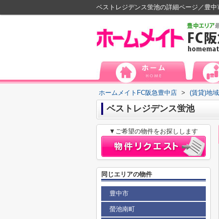
ベストレジデンス蛍池の詳細ページ／豊中
ホームメイトFC阪急豊中店
>
(賃貸)地
ベストレジデンス蛍池
▼ご希望の物件をお探しします
同じエリアの物件
豊中市
螢池南町