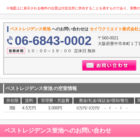
※地図上に表示される物件の位置は付近住所に所在することを表すものであり、実際
ベストレジデンス蛍池
へのお問い合わせは
セイワクリエイト株式会社
06-6843-0002
〒560-0021
大阪府豊中市本町１丁目
１０：００～１９：００ 定休日:無休
ベストレジデンス蛍池
の空室情報
所在階
賃料
管理費・共益費
敷金/礼金/保証金/償却/敷引
3階
4.5万円
3,000円
/
/
/
/
0万円
0万円
-
-
-
ベストレジデンス蛍池
へのお問い合わせ