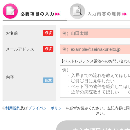
お名前
必須
メールアドレス
必須
【ベストレジデンス蛍池へのお問い合わ
内容
任意
※
利用規約
及び
プライバシーポリシー
を必ずお読みください。左記内容に同
さい。