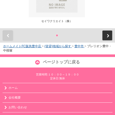
セイワクリエイト（株）
前
ホームメイトFC阪急豊中店
>
(賃貸)地域から探す
>
豊中市
>
プレリオン豊中・
中桜塚
ページトップに戻る
営業時間:１０：００～１９：００
定休日:無休
ホーム
会社概要
お問い合わせ