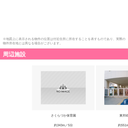
※地図上に表示される物件の位置は付近住所に所在することを表すものであり、実際の
物件所在地とは異なる場合がございます。
周辺施設
さくらづか保育園
東邦
約343m／5分
約551