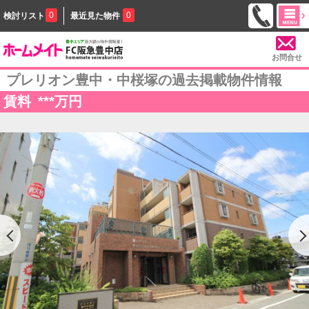
0
0
検討リスト
最近見た物件
お問合せ
プレリオン豊中・中桜塚の過去掲載物件情報
賃料
***
万円