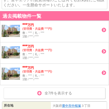
ください。一生懸命サポートいたします。
過去掲載物件一覧
***
万円
(管理費・共益費 ***円)
敷：***｜礼：***
1階 / *** / ***
***
万円
(管理費・共益費 ***円)
敷：***｜礼：***
1階 / *** / ***
***
万円
(管理費・共益費 ***円)
敷：***｜礼：***
1階 / *** / ***
全7件を表示する
所在地
大阪府
豊中市
中桜塚
３丁目