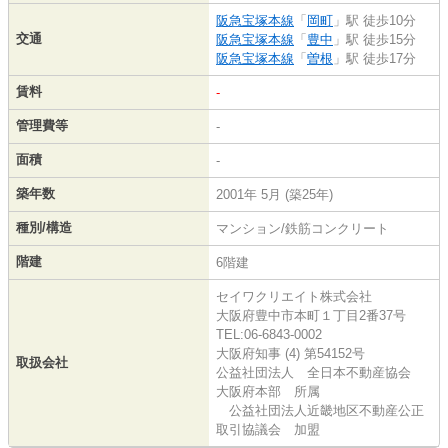
阪急宝塚本線
「
岡町
」駅 徒歩10分
交通
阪急宝塚本線
「
豊中
」駅 徒歩15分
阪急宝塚本線
「
曽根
」駅 徒歩17分
賃料
-
管理費等
-
面積
-
築年数
2001年 5月 (築25年)
種別/構造
マンション/鉄筋コンクリート
階建
6階建
セイワクリエイト株式会社
大阪府豊中市本町１丁目2番37号
TEL:06-6843-0002
大阪府知事 (4) 第54152号
取扱会社
公益社団法人 全日本不動産協会
大阪府本部 所属
公益社団法人近畿地区不動産公正
取引協議会 加盟