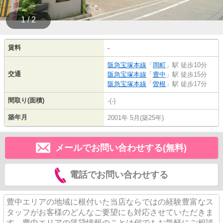
1 / 2
賃料
-
阪急宝塚本線
「
岡町
」駅 徒歩10分
交通
阪急宝塚本線
「
豊中
」駅 徒歩15分
阪急宝塚本線
「
曽根
」駅 徒歩17分
間取り(面積)
-(-)
築年月
2001年 5月(築25年)
メールでお問い合わせする(無料)
電話でお問い合わせする
豊中エリアの地域に根付いた当店ならではの経験豊富なス
タッフがお客様のどんなご要望にも対応させていただきま
す。豊中エリアの賃貸情報のことは何でもお気軽にご相談