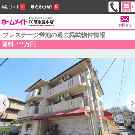
0
0
検討リスト
最近見た物件
お問合せ
プレステージ蛍池の過去掲載物件情報
賃料
***
万円