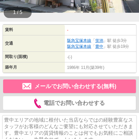
1 / 5
賃料
-
阪急宝塚本線
「
蛍池
」駅 徒歩3分
交通
阪急宝塚本線
「
豊中
」駅 徒歩19分
間取り(面積)
-(-)
築年月
1986年 11月(築39年)
メールでお問い合わせする(無料)
電話でお問い合わせする
豊中エリアの地域に根付いた当店ならではの経験豊富なス
タッフがお客様のどんなご要望にも対応させていただきま
す。豊中エリアの賃貸情報のことは何でもお気軽にご相談