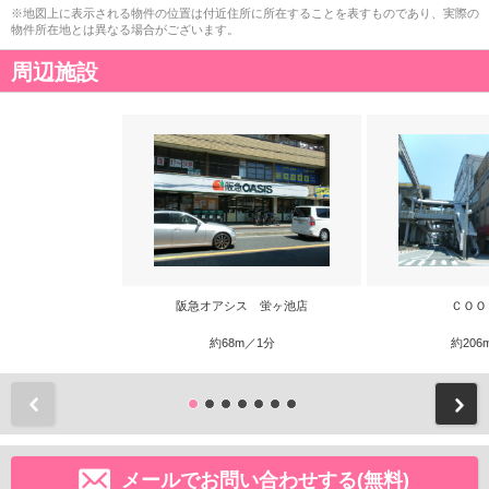
※地図上に表示される物件の位置は付近住所に所在することを表すものであり、実際の
物件所在地とは異なる場合がございます。
周辺施設
阪急オアシス 蛍ヶ池店
ＣＯＯ
約68m／1分
約206
前
メールでお問い合わせする(無料)