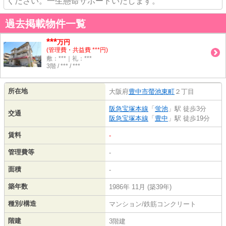
ください。一生懸命サポートいたします。
過去掲載物件一覧
***
万円
(管理費・共益費 ***円)
敷：***｜礼：***
3階 / *** / ***
所在地
大阪府
豊中市
螢池東町
２丁目
阪急宝塚本線
「
蛍池
」駅 徒歩3分
交通
阪急宝塚本線
「
豊中
」駅 徒歩19分
賃料
-
管理費等
-
面積
-
築年数
1986年 11月 (築39年)
種別/構造
マンション/鉄筋コンクリート
階建
3階建