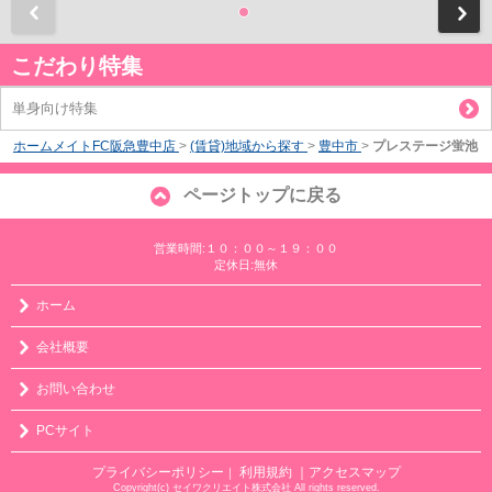
前
こだわり特集
単身向け特集
ホームメイトFC阪急豊中店
>
(賃貸)地域から探す
>
豊中市
>
プレステージ蛍池
ページトップに戻る
営業時間:１０：００～１９：００
定休日:無休
ホーム
会社概要
お問い合わせ
PCサイト
プライバシーポリシー
利用規約
｜アクセスマップ
｜
Copyright(c) セイワクリエイト株式会社 All rights reserved.