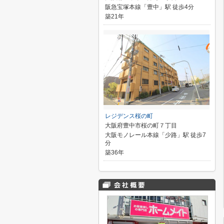
阪急宝塚本線「豊中」駅 徒歩4分
築21年
レジデンス桜の町
大阪府豊中市桜の町７丁目
大阪モノレール本線「少路」駅 徒歩7
分
築36年