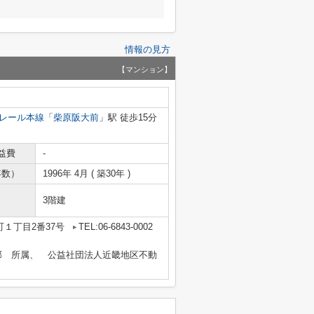
情報の見方
【マンション】
レール本線
「
柴原阪大前
」駅 徒歩15分
益費
-
年数）
1996年 4月 ( 築30年 )
3階建
１丁目2番37号
TEL:06-6843-0002
部 所属、 公益社団法人近畿地区不動