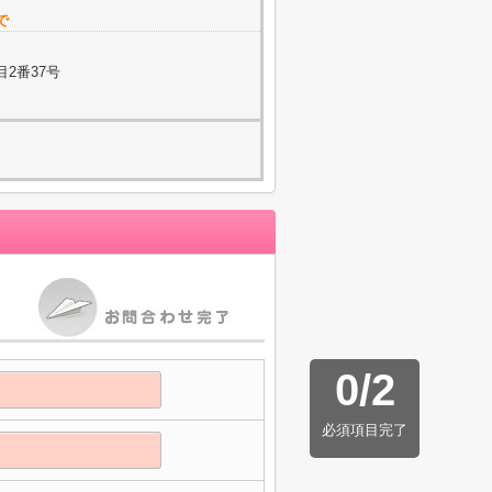
で
2番37号
0
/
2
必須項目完了