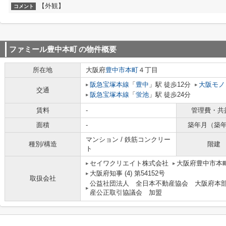
【外観】
コメント
ファミール豊中本町
の物件概要
所在地
大阪府
豊中市
本町
４丁目
阪急宝塚本線
「
豊中
」駅 徒歩12分
大阪モノ
交通
阪急宝塚本線
「
蛍池
」駅 徒歩24分
賃料
-
管理費・共
面積
-
築年月（築
マンション / 鉄筋コンクリー
種別/構造
階建
ト
セイワクリエイト株式会社
大阪府豊中市本町
大阪府知事 (4) 第54152号
取扱会社
公益社団法人 全日本不動産協会 大阪府本
産公正取引協議会 加盟