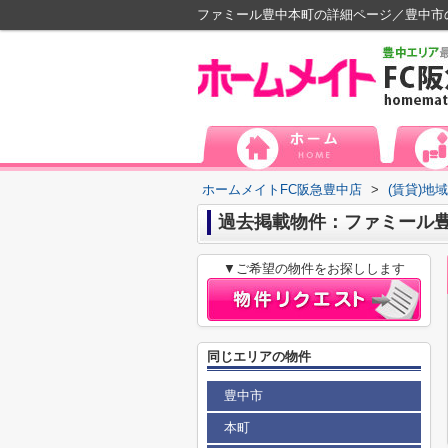
ファミール豊中本町の詳細ページ／豊中市
ホームメイトFC阪急豊中店
>
(賃貸)地
過去掲載物件：ファミール
▼ご希望の物件をお探しします
同じエリアの物件
豊中市
本町