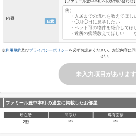
【ファミール豊中本町へのお問い合わせ
内容
任意
※
利用規約
及び
プライバシーポリシー
を必ずお読みください。左記内容に同
さい。
未入力項目がありま
ファミール豊中本町
の過去に掲載したお部屋
所在階
間取り
専有面積
2階
***
***