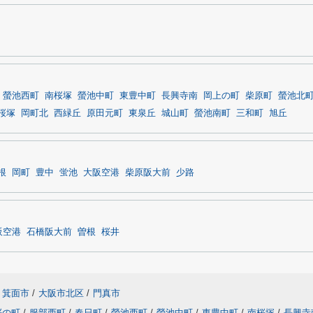
螢池西町
南桜塚
螢池中町
東豊中町
長興寺南
岡上の町
柴原町
螢池北
桜塚
岡町北
西緑丘
原田元町
東泉丘
城山町
螢池南町
三和町
旭丘
根
岡町
豊中
蛍池
大阪空港
柴原阪大前
少路
阪空港
石橋阪大前
曽根
桜井
箕面市
/
大阪市北区
/
門真市
桜の町
/
服部西町
/
春日町
/
螢池西町
/
螢池中町
/
東豊中町
/
南桜塚
/
長興寺