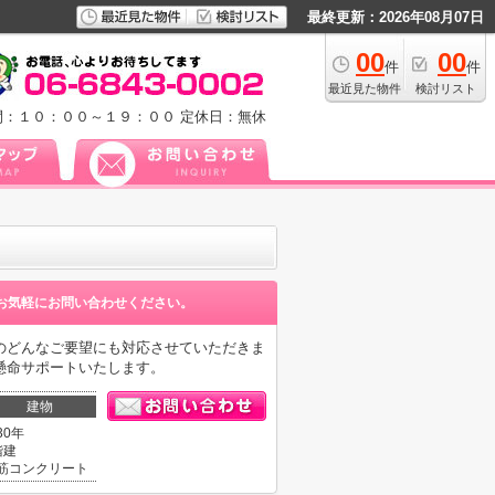
最終更新：2026年08月07日
00
00
件
件
最近見た物件
検討リスト
間：１０：００～１９：００
定休日：無休
お気軽にお問い合わせください。
のどんなご要望にも対応させていただきま
懸命サポートいたします。
建物
30年
階建
筋コンクリート