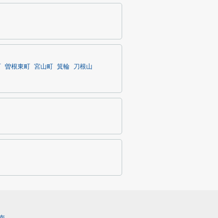
町
曽根東町
宮山町
箕輪
刀根山
南