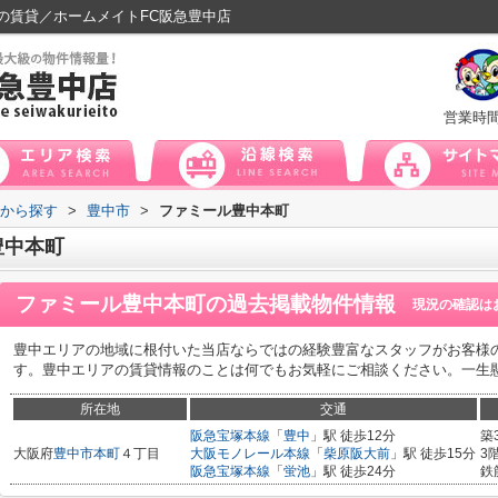
の賃貸／ホームメイトFC阪急豊中店
営業時
域から探す
>
豊中市
>
ファミール豊中本町
豊中本町
ファミール豊中本町
の過去掲載物件情報
現況の確認は
豊中エリアの地域に根付いた当店ならではの経験豊富なスタッフがお客様
す。豊中エリアの賃貸情報のことは何でもお気軽にご相談ください。一生
所在地
交通
阪急宝塚本線
「
豊中
」駅 徒歩12分
築
大阪府
豊中市
本町
４丁目
大阪モノレール本線
「
柴原阪大前
」駅 徒歩15分
3
阪急宝塚本線
「
蛍池
」駅 徒歩24分
鉄