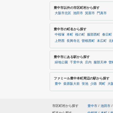
豊中市以外の市区町村から探す
大阪市北区
池田市
箕面市
門真市
豊中市の町名から探す
中桜塚
本町
桜の町
服部西町
春日町
上野西
長興寺北
曽根西町
末広町
北
豊中市にある駅から探す
緑地公園
千里中央
庄内
服部天神
曽
ファミール豊中本町周辺の駅から探す
豊中
柴原阪大前
蛍池
少路
岡町
大
市区町村から探す
豊中市
/
池田市
/
町名から探す
中桜塚
/
本町
/