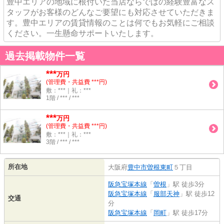
豊中エリアの地域に根付いた当店ならではの経験豊富なス
タッフがお客様のどんなご要望にも対応させていただきま
す。豊中エリアの賃貸情報のことは何でもお気軽にご相談
ください。一生懸命サポートいたします。
過去掲載物件一覧
***
万円
(管理費・共益費 ***円)
敷：***｜礼：***
1階 / *** / ***
***
万円
(管理費・共益費 ***円)
敷：***｜礼：***
3階 / *** / ***
所在地
大阪府
豊中市
曽根東町
５丁目
阪急宝塚本線
「
曽根
」駅 徒歩3分
阪急宝塚本線
「
服部天神
」駅 徒歩12
交通
分
阪急宝塚本線
「
岡町
」駅 徒歩17分