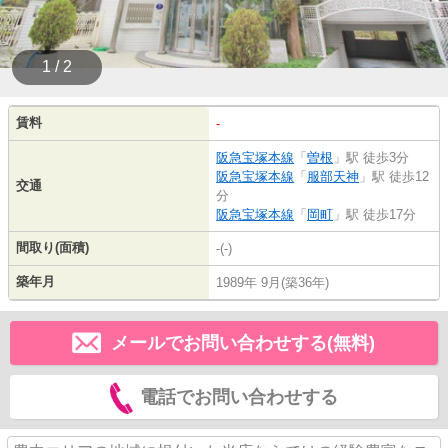
1 / 2
賃料
-
阪急宝塚本線
「
曽根
」駅 徒歩3分
阪急宝塚本線
「
服部天神
」駅 徒歩12
交通
分
阪急宝塚本線
「
岡町
」駅 徒歩17分
間取り(面積)
-(-)
築年月
1989年 9月(築36年)
メールでお問い合わせする(無料)
電話でお問い合わせする