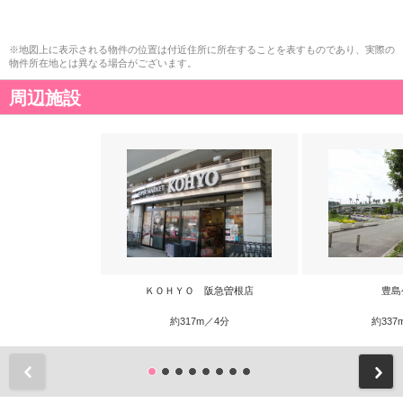
※地図上に表示される物件の位置は付近住所に所在することを表すものであり、実際の
物件所在地とは異なる場合がございます。
周辺施設
ＫＯＨＹＯ 阪急曽根店
豊島
約317m／4分
約337
前