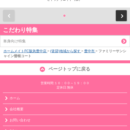
前
こだわり特集
単身向け特集
ホームメイトFC阪急豊中店
>
(賃貸)地域から探す
>
豊中市
>
ファミリーサンシ
ャイン曽根コート
ページトップに戻る
営業時間:１０：００～１９：００
定休日:無休
ホーム
会社概要
お問い合わせ