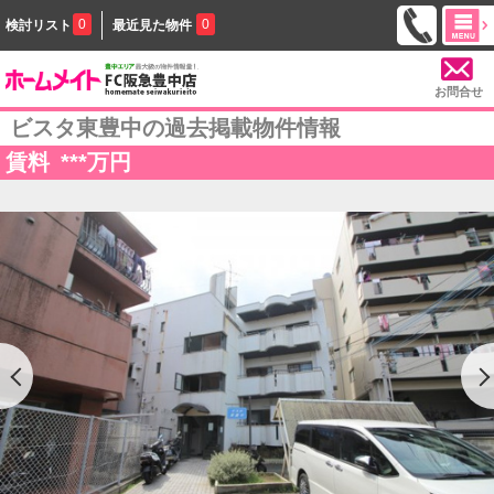
0
0
検討リスト
最近見た物件
お問合せ
ビスタ東豊中の過去掲載物件情報
賃料
***
万円