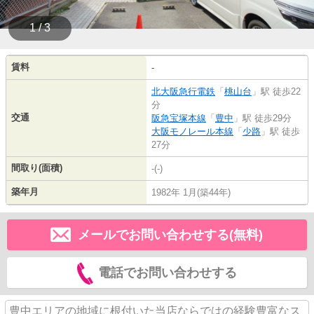
1 / 3
賃料
-
北大阪急行電鉄
「
桃山台
」駅 徒歩22
分
交通
阪急宝塚本線
「
豊中
」駅 徒歩29分
大阪モノレール本線
「
少路
」駅 徒歩
27分
間取り(面積)
-(-)
築年月
1982年 1月(築44年)
メールでお問い合わせする(無料)
電話でお問い合わせする
豊中エリアの地域に根付いた当店ならではの経験豊富なス