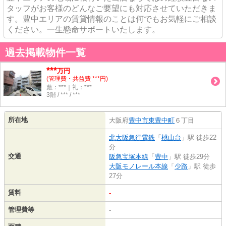
タッフがお客様のどんなご要望にも対応させていただきま
す。豊中エリアの賃貸情報のことは何でもお気軽にご相談
ください。一生懸命サポートいたします。
過去掲載物件一覧
***
万円
(管理費・共益費 ***円)
敷：***｜礼：***
3階 / *** / ***
所在地
大阪府
豊中市
東豊中町
６丁目
北大阪急行電鉄
「
桃山台
」駅 徒歩22
分
交通
阪急宝塚本線
「
豊中
」駅 徒歩29分
大阪モノレール本線
「
少路
」駅 徒歩
27分
賃料
-
管理費等
-