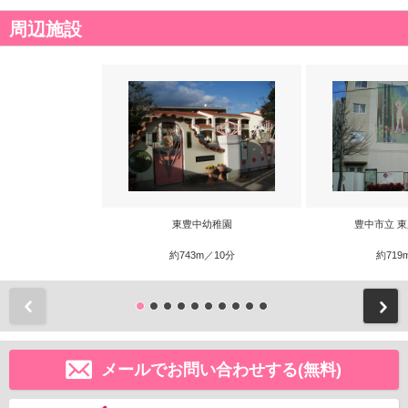
周辺施設
東豊中幼稚園
豊中市立 
約743m／10分
約719
前
メールでお問い合わせする(無料)