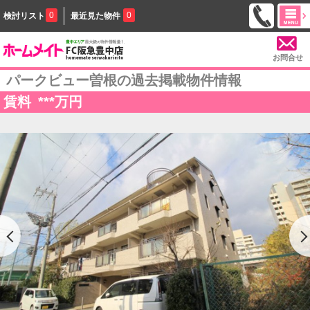
0
0
検討リスト
最近見た物件
お問合せ
パークビュー曽根の過去掲載物件情報
賃料
***
万円