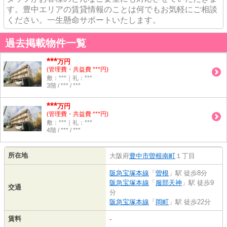
す。豊中エリアの賃貸情報のことは何でもお気軽にご相談
ください。一生懸命サポートいたします。
過去掲載物件一覧
***
万円
(管理費・共益費 ***円)
敷：***｜礼：***
3階 / *** / ***
***
万円
(管理費・共益費 ***円)
敷：***｜礼：***
4階 / *** / ***
所在地
大阪府
豊中市
曽根南町
１丁目
阪急宝塚本線
「
曽根
」駅 徒歩8分
阪急宝塚本線
「
服部天神
」駅 徒歩9
交通
分
阪急宝塚本線
「
岡町
」駅 徒歩22分
賃料
-