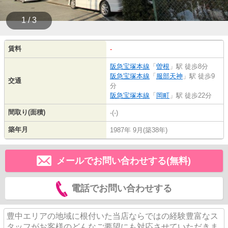
1 / 3
賃料
-
阪急宝塚本線
「
曽根
」駅 徒歩8分
阪急宝塚本線
「
服部天神
」駅 徒歩9
交通
分
阪急宝塚本線
「
岡町
」駅 徒歩22分
間取り(面積)
-(-)
築年月
1987年 9月(築38年)
メールでお問い合わせする(無料)
電話でお問い合わせする
豊中エリアの地域に根付いた当店ならではの経験豊富なス
タッフがお客様のどんなご要望にも対応させていただきま