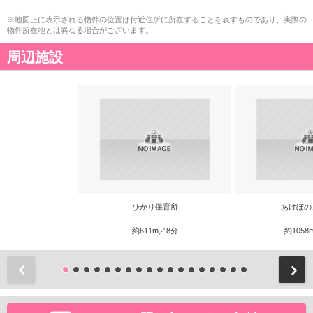
※地図上に表示される物件の位置は付近住所に所在することを表すものであり、実際の
物件所在地とは異なる場合がございます。
周辺施設
ひかり保育所
あけぼの
約611m／8分
約1058
前