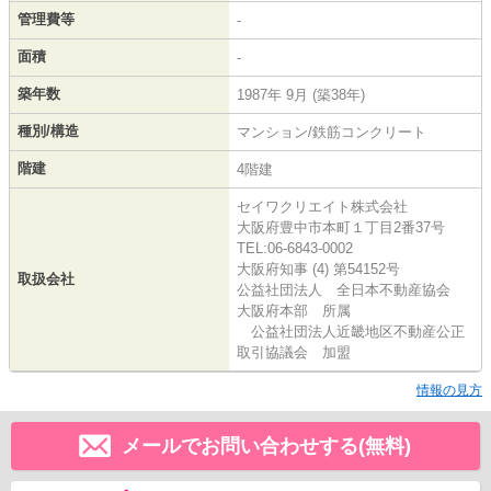
管理費等
-
面積
-
築年数
1987年 9月 (築38年)
種別/構造
マンション/鉄筋コンクリート
階建
4階建
セイワクリエイト株式会社
大阪府豊中市本町１丁目2番37号
TEL:06-6843-0002
大阪府知事 (4) 第54152号
取扱会社
公益社団法人 全日本不動産協会
大阪府本部 所属
公益社団法人近畿地区不動産公正
取引協議会 加盟
情報の見方
メールでお問い合わせする(無料)