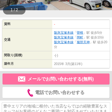
1 / 2
賃料
-
阪急宝塚本線
「
曽根
」駅 徒歩5分
阪急宝塚本線
「
岡町
」駅 徒歩10分
交通
阪急宝塚本線
「
服部天神
」駅 徒歩20
分
間取り(面積)
-(-)
築年月
2015年 3月(築11年)
メールでお問い合わせする(無料)
電話でお問い合わせする
豊中エリアの地域に根付いた当店ならではの経験豊富なス
タッフがお客様のどんなご要望にも対応させていただきま