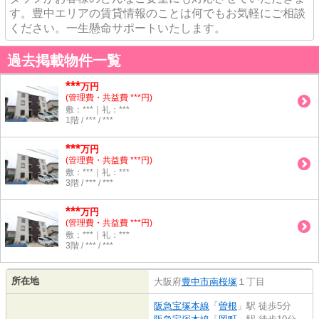
す。豊中エリアの賃貸情報のことは何でもお気軽にご相談
ください。一生懸命サポートいたします。
過去掲載物件一覧
***
万円
(管理費・共益費 ***円)
敷：***｜礼：***
1階 / *** / ***
***
万円
(管理費・共益費 ***円)
敷：***｜礼：***
3階 / *** / ***
***
万円
(管理費・共益費 ***円)
敷：***｜礼：***
3階 / *** / ***
所在地
大阪府
豊中市
南桜塚
１丁目
阪急宝塚本線
「
曽根
」駅 徒歩5分