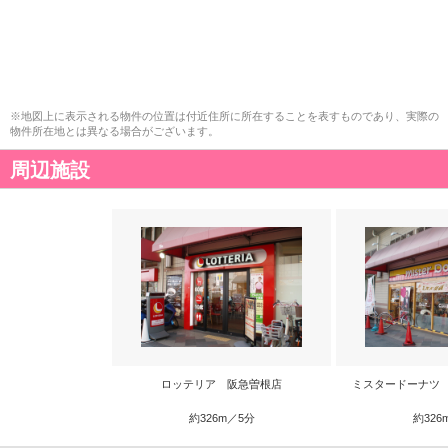
※地図上に表示される物件の位置は付近住所に所在することを表すものであり、実際の
物件所在地とは異なる場合がございます。
周辺施設
ロッテリア 阪急曽根店
ミスタードーナツ
約326m／5分
約326