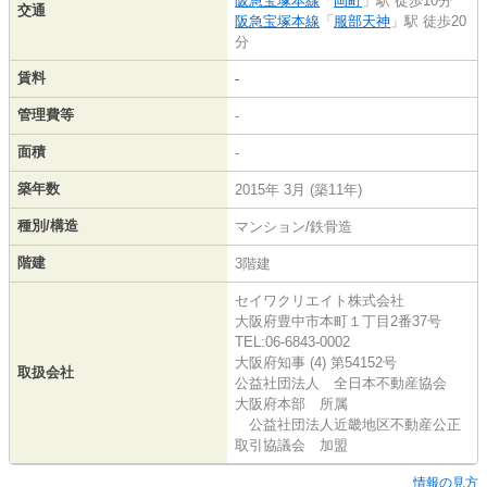
阪急宝塚本線
「
岡町
」駅 徒歩10分
交通
阪急宝塚本線
「
服部天神
」駅 徒歩20
分
賃料
-
管理費等
-
面積
-
築年数
2015年 3月 (築11年)
種別/構造
マンション/鉄骨造
階建
3階建
セイワクリエイト株式会社
大阪府豊中市本町１丁目2番37号
TEL:06-6843-0002
大阪府知事 (4) 第54152号
取扱会社
公益社団法人 全日本不動産協会
大阪府本部 所属
公益社団法人近畿地区不動産公正
取引協議会 加盟
情報の見方