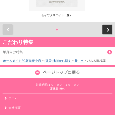
セイワクリエイト（株）
前
こだわり特集
単身向け特集
ホームメイトFC阪急豊中店
>
(賃貸)地域から探す
>
豊中市
>
パルム南桜塚
ページトップに戻る
営業時間:１０：００～１９：００
定休日:無休
ホーム
会社概要