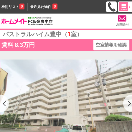
0
0
検討リスト
最近見た物件
お問合せ
パストラルハイム豊中（
1
室）
賃料
8.3万円
空室情報を確認