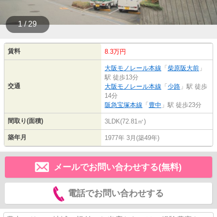
1 / 29
賃料
8.3万円
大阪モノレール本線
「
柴原阪大前
」
駅 徒歩13分
交通
大阪モノレール本線
「
少路
」駅 徒歩
14分
阪急宝塚本線
「
豊中
」駅 徒歩23分
間取り(面積)
3LDK(72.81㎡)
築年月
1977年 3月(築49年)
メールでお問い合わせする(無料)
電話でお問い合わせする