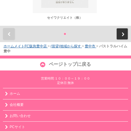
セイワクリエイト（株）
前
ホームメイトFC阪急豊中店
>
(賃貸)地域から探す
>
豊中市
>
パストラルハイム
豊中
ページトップに戻る
営業時間:１０：００～１９：００
定休日:無休
ホーム
会社概要
お問い合わせ
PCサイト