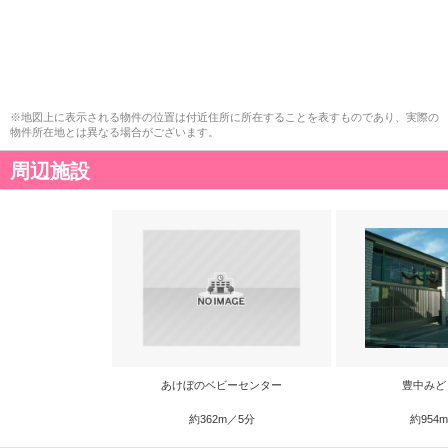
※地図上に表示される物件の位置は付近住所に所在することを表すものであり、実際の
物件所在地とは異なる場合がございます。
周辺施設
あけぼのベビーセンター
豊中みど
約362m／5分
約954