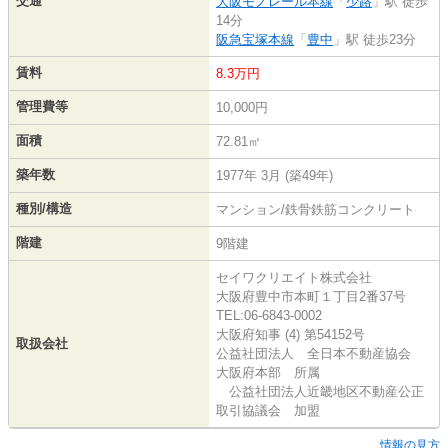
交通
大阪モノレール本線
「
少路
」駅 徒歩
14分
阪急宝塚本線
「
豊中
」駅 徒歩23分
賃料
8.3万円
管理費等
10,000円
面積
72.81㎡
築年数
1977年 3月 (築49年)
種別/構造
マンション/鉄骨鉄筋コンクリート
階建
9階建
セイワクリエイト株式会社
大阪府豊中市本町１丁目2番37号
TEL:06-6843-0002
大阪府知事 (4) 第54152号
取扱会社
公益社団法人 全日本不動産協会
大阪府本部 所属
公益社団法人近畿地区不動産公正
取引協議会 加盟
情報の見方