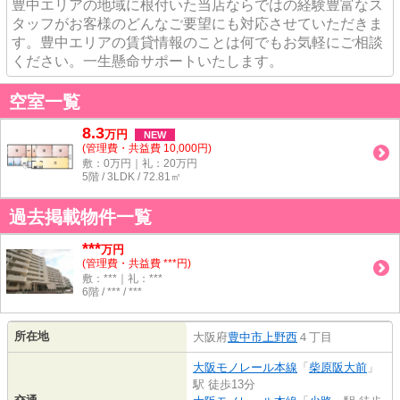
豊中エリアの地域に根付いた当店ならではの経験豊富なス
タッフがお客様のどんなご要望にも対応させていただきま
す。豊中エリアの賃貸情報のことは何でもお気軽にご相談
ください。一生懸命サポートいたします。
空室一覧
8.3
万
円
NEW
(管理費・共益費 10,000円)
敷：0万円｜礼：20万円
5階 / 3LDK / 72.81㎡
過去掲載物件一覧
***
万円
(管理費・共益費 ***円)
敷：***｜礼：***
6階 / *** / ***
所在地
大阪府
豊中市
上野西
４丁目
大阪モノレール本線
「
柴原阪大前
」
駅 徒歩13分