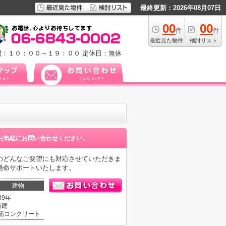
最終更新：2026年08月07日
00
00
件
件
最近見た物件
検討リスト
間：１０：００～１９：００
定休日：無休
お気軽にお問い合わせください。
のどんなご要望にも対応させていただきま
懸命サポートいたします。
建物
39年
階建
筋コンクリート