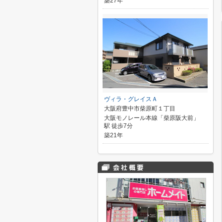
築27年
ヴィラ・グレイスＡ
大阪府豊中市柴原町１丁目
大阪モノレール本線「柴原阪大前」
駅 徒歩7分
築21年