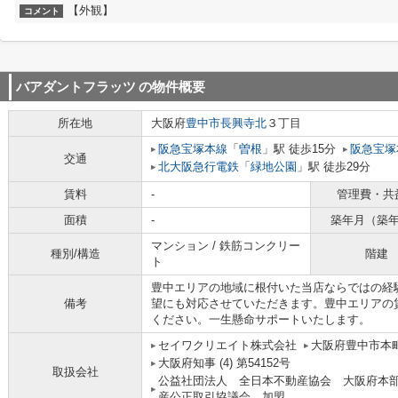
【外観】
コメント
バアダントフラッツ
の物件概要
所在地
大阪府
豊中市
長興寺北
３丁目
阪急宝塚本線
「
曽根
」駅 徒歩15分
阪急宝塚
交通
北大阪急行電鉄
「
緑地公園
」駅 徒歩29分
賃料
-
管理費・共
面積
-
築年月（築
マンション / 鉄筋コンクリー
種別/構造
階建
ト
豊中エリアの地域に根付いた当店ならではの経
備考
望にも対応させていただきます。豊中エリアの
ください。一生懸命サポートいたします。
セイワクリエイト株式会社
大阪府豊中市本町
大阪府知事 (4) 第54152号
取扱会社
公益社団法人 全日本不動産協会 大阪府本
産公正取引協議会 加盟