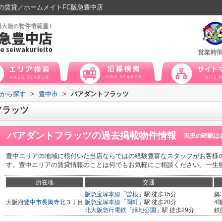
の賃貸／ホームメイトFC阪急豊中店
営業時
域から探す
>
豊中市
>
バアダントフラッツ
フラッツ
バアダントフラッツ
の過去掲載物件情報
現況の確認は
豊中エリアの地域に根付いた当店ならではの経験豊富なスタッフがお客様
す。豊中エリアの賃貸情報のことは何でもお気軽にご相談ください。一生
所在地
交通
阪急宝塚本線
「
曽根
」駅 徒歩15分
築
大阪府
豊中市
長興寺北
３丁目
阪急宝塚本線
「
岡町
」駅 徒歩20分
4
北大阪急行電鉄
「
緑地公園
」駅 徒歩29分
鉄