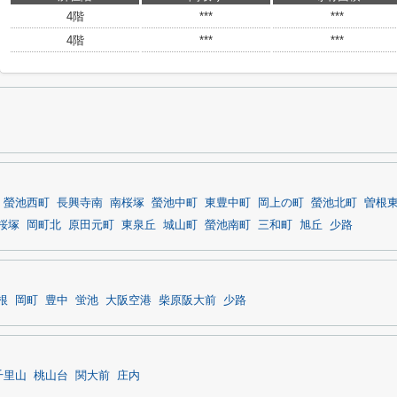
4階
***
***
4階
***
***
螢池西町
長興寺南
南桜塚
螢池中町
東豊中町
岡上の町
螢池北町
曽根
桜塚
岡町北
原田元町
東泉丘
城山町
螢池南町
三和町
旭丘
少路
根
岡町
豊中
蛍池
大阪空港
柴原阪大前
少路
千里山
桃山台
関大前
庄内