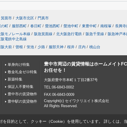
箕面市
/
大阪市北区
/
門真市
桜の町
/
服部西町
/
春日町
/
螢池西町
/
螢池中町
/
東豊中町
/
南桜塚
/
長興寺
大阪モノレール本線
/
阪急箕面線
/
北大阪急行電鉄
/
阪急千里線
/
阪急神戸本
京阪電鉄中之島線
原阪大前
/
曽根
/
蛍池
/
少路
/
服部天神
/
桜井
/
庄内
/
桃山台
豊中市周辺の賃貸情報はホームメイトF
単身向け特集
お任せを！
敷金礼金ゼロ特集
新築特集
大阪府豊中市本町１丁目2番37号
保証人不要特集
TEL:06-6843-0002
豊中市の賃貸物件
FAX:06-6843-0009
Copyright(c) セイワクリエイト株式会社
豊中駅の賃貸物件
All Rights Reserved.
を目的として、クッキー（Cookie）を使用しています。
詳しくは、