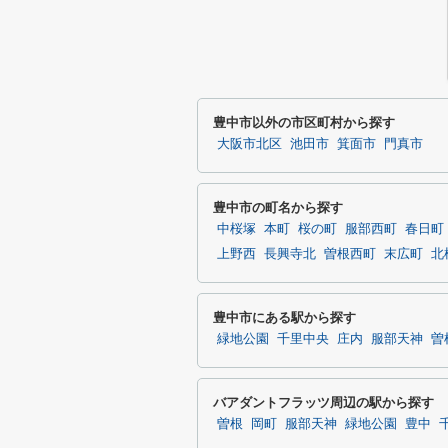
豊中市以外の市区町村から探す
大阪市北区
池田市
箕面市
門真市
豊中市の町名から探す
中桜塚
本町
桜の町
服部西町
春日町
上野西
長興寺北
曽根西町
末広町
北
豊中市にある駅から探す
緑地公園
千里中央
庄内
服部天神
曽
バアダントフラッツ周辺の駅から探す
曽根
岡町
服部天神
緑地公園
豊中