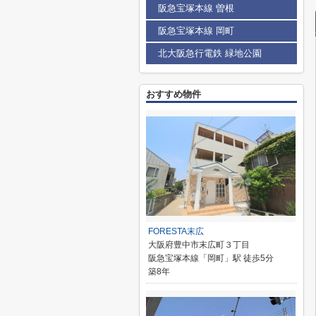
阪急宝塚本線 曽根
阪急宝塚本線 岡町
北大阪急行電鉄 緑地公園
おすすめ物件
FORESTA末広
大阪府豊中市末広町３丁目
阪急宝塚本線「岡町」駅 徒歩5分
築8年