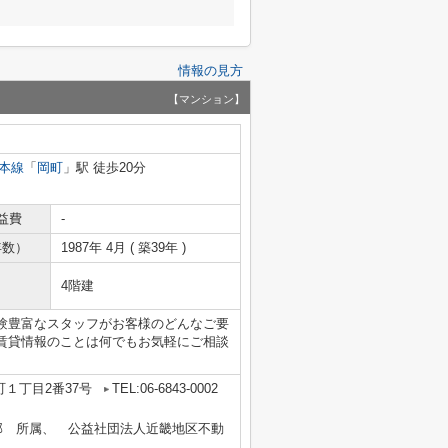
情報の見方
【マンション】
本線
「
岡町
」駅 徒歩20分
益費
-
年数）
1987年 4月 ( 築39年 )
4階建
験豊富なスタッフがお客様のどんなご要
賃貸情報のことは何でもお気軽にご相談
１丁目2番37号
TEL:06-6843-0002
部 所属、 公益社団法人近畿地区不動