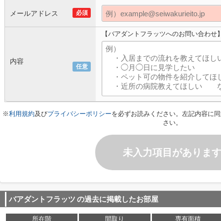
メールアドレス
必須
【バアダントフラッツへのお問い合わせ
内容
任意
※
利用規約
及び
プライバシーポリシー
を必ずお読みください。左記内容に同
さい。
未入力項目がありま
バアダントフラッツ
の過去に掲載したお部屋
所在階
間取り
専有面積