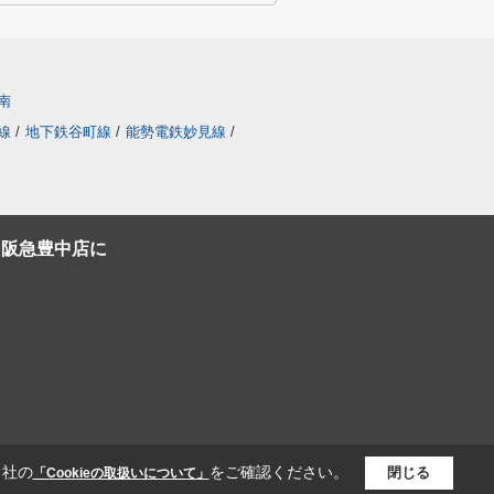
南
線
/
地下鉄谷町線
/
能勢電鉄妙見線
/
C阪急豊中店に
当社の
をご確認ください。
閉じる
「Cookieの取扱いについて」