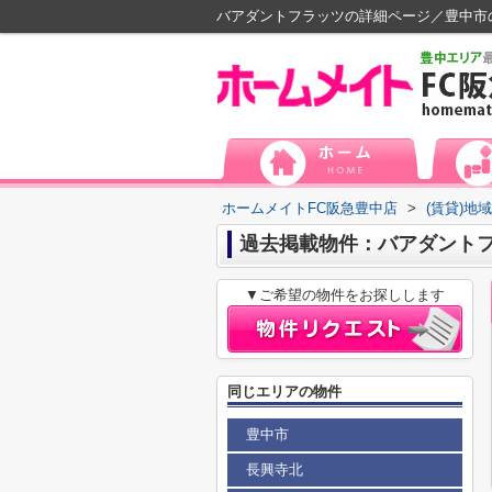
バアダントフラッツの詳細ページ／豊中市
ホームメイトFC阪急豊中店
>
(賃貸)地
過去掲載物件：バアダント
▼ご希望の物件をお探しします
同じエリアの物件
豊中市
長興寺北