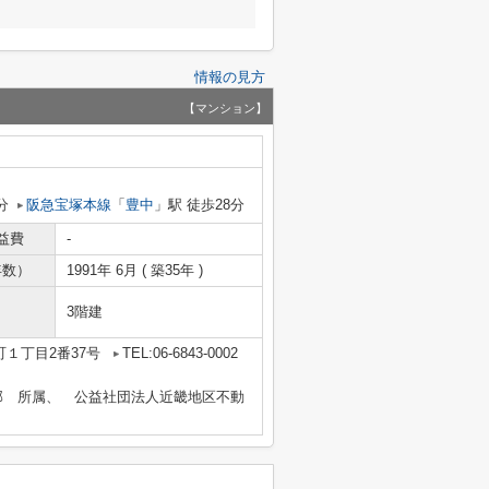
情報の見方
【マンション】
分
阪急宝塚本線
「
豊中
」駅 徒歩28分
益費
-
年数）
1991年 6月 ( 築35年 )
3階建
１丁目2番37号
TEL:06-6843-0002
部 所属、 公益社団法人近畿地区不動