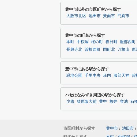
豊中市以外の市区町村から探す
大阪市北区
池田市
箕面市
門真市
豊中市の町名から探す
本町
中桜塚
桜の町
春日町
服部西町
長興寺北
曽根西町
岡町北
刀根山
原
豊中市にある駅から探す
緑地公園
千里中央
庄内
服部天神
曽
ハセはなみずき周辺の駅から探す
少路
柴原阪大前
豊中
桜井
蛍池
石
市区町村から探す
豊中市
/
池田市
/
町名から探す
本町
/
中桜塚
/