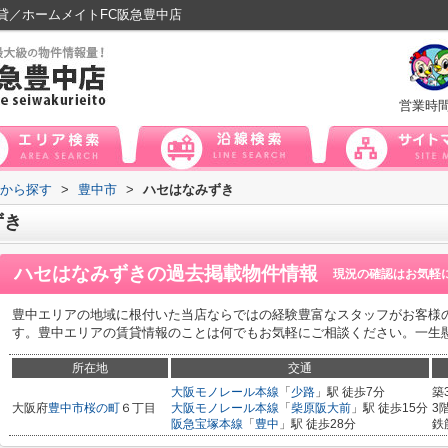
貸／ホームメイトFC阪急豊中店
営業時
域から探す
>
豊中市
>
ハセはなみずき
ずき
ハセはなみずき
の過去掲載物件情報
現況の確認はお気軽
豊中エリアの地域に根付いた当店ならではの経験豊富なスタッフがお客様
す。豊中エリアの賃貸情報のことは何でもお気軽にご相談ください。一生
所在地
交通
大阪モノレール本線
「
少路
」駅 徒歩7分
築
大阪府
豊中市
桜の町
６丁目
大阪モノレール本線
「
柴原阪大前
」駅 徒歩15分
3
阪急宝塚本線
「
豊中
」駅 徒歩28分
鉄