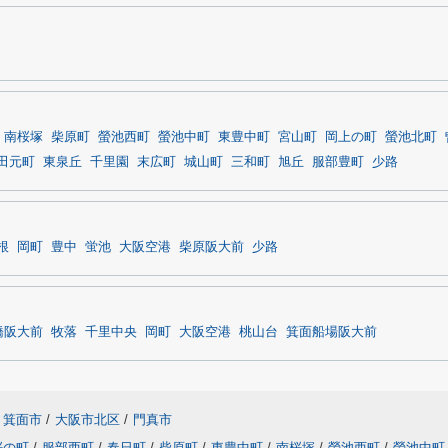
南桜塚
柴原町
螢池西町
螢池中町
東豊中町
宮山町
岡上の町
螢池北町
田元町
東泉丘
千里園
末広町
城山町
三和町
旭丘
服部豊町
少路
根
岡町
豊中
蛍池
大阪空港
柴原阪大前
少路
橋阪大前
牧落
千里中央
岡町
大阪空港
桃山台
箕面船場阪大前
箕面市
/
大阪市北区
/
門真市
桜の町
/
服部西町
/
春日町
/
柴原町
/
東豊中町
/
南桜塚
/
螢池西町
/
螢池中町