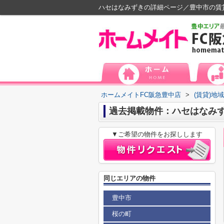
ハセはなみずきの詳細ページ／豊中市の賃
ホームメイトFC阪急豊中店
>
(賃貸)地
過去掲載物件：ハセはなみ
▼ご希望の物件をお探しします
同じエリアの物件
豊中市
桜の町