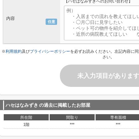
【ハセはなみずきへのお問い合わせ】
内容
任意
※
利用規約
及び
プライバシーポリシー
を必ずお読みください。左記内容に同
さい。
未入力項目がありま
ハセはなみずき
の過去に掲載したお部屋
所在階
間取り
専有面積
1階
***
***