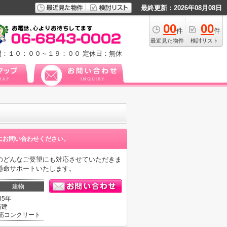
最終更新：2026年08月08日
00
00
件
件
最近見た物件
検討リスト
間：１０：００～１９：００
定休日：無休
にお問い合わせください。
のどんなご要望にも対応させていただきま
懸命サポートいたします。
建物
35年
階建
筋コンクリート