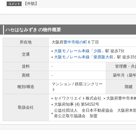
【外観】
コメント
ハセはなみずき
の物件概要
所在地
大阪府
豊中市
桜の町
６丁目
大阪モノレール本線
「
少路
」駅 徒歩7分
交通
大阪モノレール本線
「
柴原阪大前
」駅 徒歩15
賃料
-
管理費・共
面積
-
築年月（築
マンション / 鉄筋コンクリー
種別/構造
階建
ト
セイワクリエイト株式会社
大阪府豊中市本町
大阪府知事 (4) 第54152号
取扱会社
公益社団法人 全日本不動産協会 大阪府本
産公正取引協議会 加盟