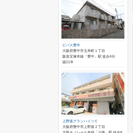
ビバス豊中
大阪府豊中市玉井町１丁目
阪急宝塚本線「豊中」駅 徒歩4分
築21年
上野坂グランハイツＣ
大阪府豊中市上野坂２丁目
大阪モノレール本線「少路」駅 徒歩8