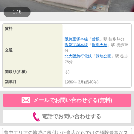
1 / 6
賃料
-
阪急宝塚本線
「
曽根
」駅 徒歩14分
阪急宝塚本線
「
服部天神
」駅 徒歩16
交通
分
北大阪急行電鉄
「
緑地公園
」駅 徒歩
25分
間取り(面積)
-(-)
築年月
1986年 3月(築40年)
メールでお問い合わせする(無料)
電話でお問い合わせする
豊中エリアの地域に根付いた当店ならではの経験豊富なス