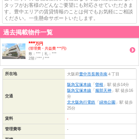
タッフがお客様のどんなご要望にも対応させていただきま
す。豊中エリアの賃貸情報のことは何でもお気軽にご相談
ください。一生懸命サポートいたします。
過去掲載物件一覧
***
万円
(管理費・共益費 ***円)
敷：***｜礼：***
2階 / *** / ***
所在地
大阪府
豊中市
長興寺南
４丁目
阪急宝塚本線
「
曽根
」駅 徒歩14分
阪急宝塚本線
「
服部天神
」駅 徒歩16
交通
分
北大阪急行電鉄
「
緑地公園
」駅 徒歩
25分
賃料
-
管理費等
-