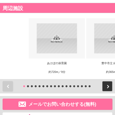
周辺施設
あけぼの保育園
豊中市立 
約720m／9分
約365
前
メールでお問い合わせする(無料)