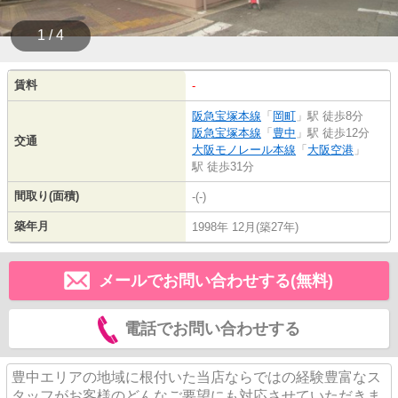
1 / 4
賃料
-
阪急宝塚本線
「
岡町
」駅 徒歩8分
阪急宝塚本線
「
豊中
」駅 徒歩12分
交通
大阪モノレール本線
「
大阪空港
」
駅 徒歩31分
間取り(面積)
-(-)
築年月
1998年 12月(築27年)
メールでお問い合わせする(無料)
電話でお問い合わせする
豊中エリアの地域に根付いた当店ならではの経験豊富なス
タッフがお客様のどんなご要望にも対応させていただきま