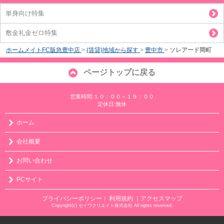
単身向け特集
敷金礼金ゼロ特集
ホームメイトFC阪急豊中店
>
(賃貸)地域から探す
>
豊中市
>
ソレアード岡町
ページトップに戻る
営業時間:１０：００～１９：００
定休日:無休
ホーム
会社概要
お問い合わせ
PCサイト
プライバシーポリシー
利用規約
｜アクセスマップ
｜
Copyright(c) セイワクリエイト株式会社 All rights reserved.