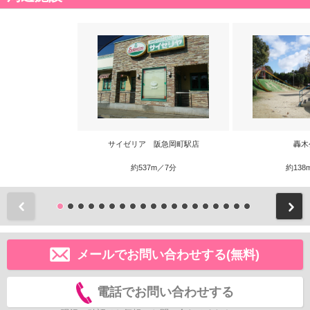
サイゼリア 阪急岡町駅店
轟木
約537m／7分
約138
前
メールでお問い合わせする(無料)
電話でお問い合わせする