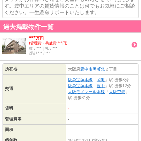
す。豊中エリアの賃貸情報のことは何でもお気軽にご相談
ください。一生懸命サポートいたします。
過去掲載物件一覧
***
万円
(管理費・共益費 ***円)
敷：***｜礼：***
2階 / *** / ***
所在地
大阪府
豊中市
岡町北
２丁目
阪急宝塚本線
「
岡町
」駅 徒歩8分
阪急宝塚本線
「
豊中
」駅 徒歩12分
交通
大阪モノレール本線
「
大阪空港
」
駅 徒歩31分
賃料
-
管理費等
-
面積
-
築年数
1998年 12月 (築27年)