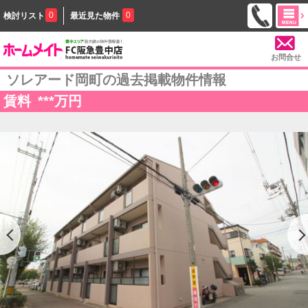
0
0
検討リスト
最近見た物件
お問合せ
ソレアード岡町の過去掲載物件情報
賃料
***
万円