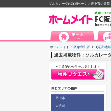
ソルカレーダの詳細ページ／豊中市の賃貸
ホームメイトFC阪急豊中店
>
(賃貸)地
過去掲載物件：ソルカレー
▼ご希望の物件をお探しします
同じエリアの物件
豊中市
末広町