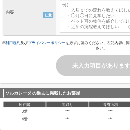
内容
任意
※
利用規約
及び
プライバシーポリシー
を必ずお読みください。左記内容に同
さい。
未入力項目がありま
ソルカレーダ
の過去に掲載したお部屋
所在階
間取り
専有面積
3階
***
***
4階
***
***