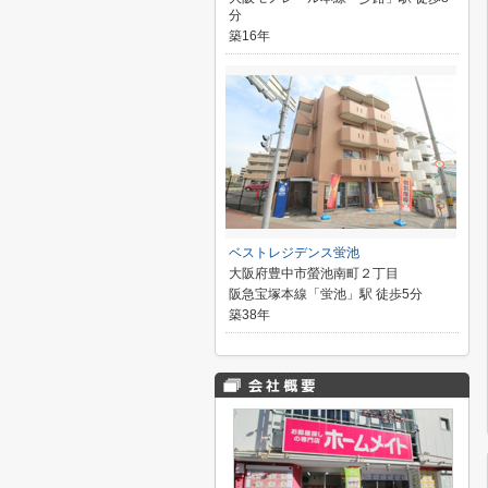
分
築16年
ベストレジデンス蛍池
大阪府豊中市螢池南町２丁目
阪急宝塚本線「蛍池」駅 徒歩5分
築38年