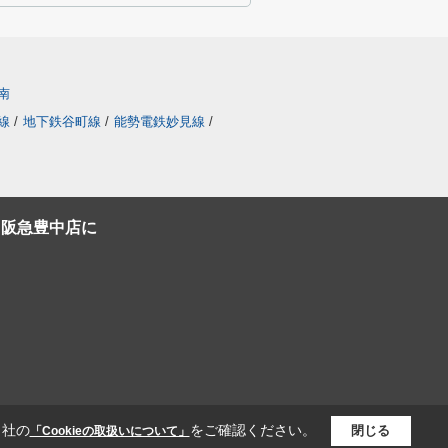
南
線
/
地下鉄谷町線
/
能勢電鉄妙見線
/
C阪急豊中店に
当社の
をご確認ください。
閉じる
「Cookieの取扱いについて」