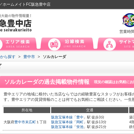
／ホームメイトFC阪急豊中店
営業時
域から探す
>
豊中市
>
ソルカレーダ
ダ
ソルカレーダ
の過去掲載物件情報
現況の確認はお気軽にお
豊中エリアの地域に根付いた当店ならではの経験豊富なスタッフがお客様
す。豊中エリアの賃貸情報のことは何でもお気軽にご相談ください。一生
所在地
交通
阪急宝塚本線
「
豊中
」駅 徒歩3分
築
大阪府
豊中市
末広町
１丁目
阪急宝塚本線
「
岡町
」駅 徒歩13分
4
阪急宝塚本線
「
蛍池
」駅 徒歩21分
鉄