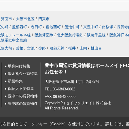
箕面市
/
大阪市北区
/
門真市
桜の町
/
服部西町
/
春日町
/
螢池西町
/
螢池中町
/
東豊中町
/
南桜塚
/
長興寺
大阪モノレール本線
/
阪急箕面線
/
北大阪急行電鉄
/
阪急千里線
/
阪急神戸本
京阪電鉄中之島線
原阪大前
/
曽根
/
蛍池
/
少路
/
服部天神
/
桜井
/
庄内
/
桃山台
豊中市周辺の賃貸情報はホームメイトF
単身向け特集
お任せを！
敷金礼金ゼロ特集
新築特集
大阪府豊中市本町１丁目2番37号
保証人不要特集
TEL:06-6843-0002
豊中市の賃貸物件
FAX:06-6843-0009
Copyright(c) セイワクリエイト株式会社
豊中駅の賃貸物件
All Rights Reserved.
を目的として、クッキー（Cookie）を使用しています。
詳しくは、