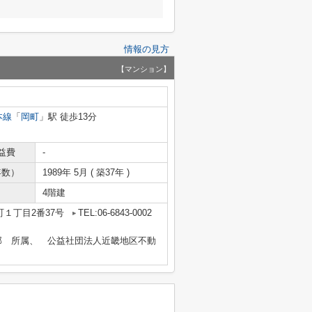
情報の見方
【マンション】
本線
「
岡町
」駅 徒歩13分
益費
-
年数）
1989年 5月 ( 築37年 )
4階建
１丁目2番37号
TEL:06-6843-0002
部 所属、 公益社団法人近畿地区不動