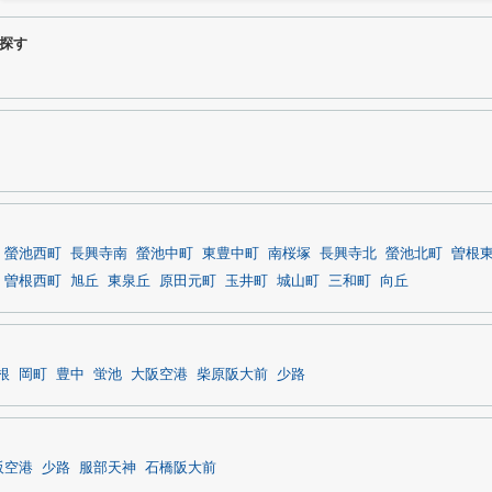
探す
螢池西町
長興寺南
螢池中町
東豊中町
南桜塚
長興寺北
螢池北町
曽根
曽根西町
旭丘
東泉丘
原田元町
玉井町
城山町
三和町
向丘
根
岡町
豊中
蛍池
大阪空港
柴原阪大前
少路
阪空港
少路
服部天神
石橋阪大前