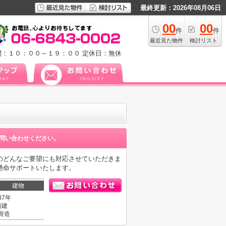
最終更新：2026年08月06日
00
00
件
件
最近見た物件
検討リスト
間：１０：００～１９：００
定休日：無休
問い合わせください。
のどんなご要望にも対応させていただきま
懸命サポートいたします。
建物
37年
階建
骨造