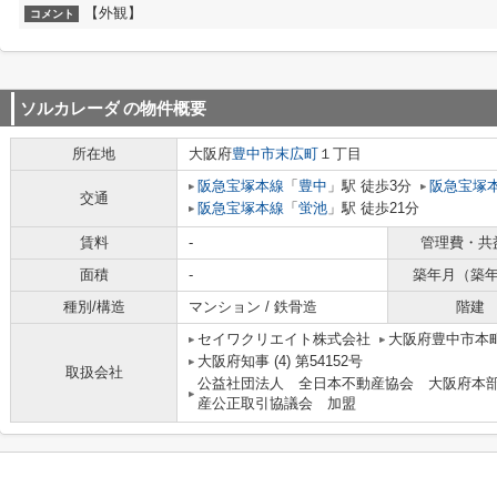
【外観】
コメント
ソルカレーダ
の物件概要
所在地
大阪府
豊中市
末広町
１丁目
阪急宝塚本線
「
豊中
」駅 徒歩3分
阪急宝塚
交通
阪急宝塚本線
「
蛍池
」駅 徒歩21分
賃料
-
管理費・共
面積
-
築年月（築
種別/構造
マンション / 鉄骨造
階建
セイワクリエイト株式会社
大阪府豊中市本町
大阪府知事 (4) 第54152号
取扱会社
公益社団法人 全日本不動産協会 大阪府本
産公正取引協議会 加盟