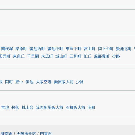
南桜塚
柴原町
螢池西町
螢池中町
東豊中町
宮山町
岡上の町
螢池北町
田元町
東泉丘
千里園
末広町
城山町
三和町
旭丘
服部豊町
少路
根
岡町
豊中
蛍池
大阪空港
柴原阪大前
少路
蛍池
牧落
桃山台
箕面船場阪大前
石橋阪大前
岡町
箕面市
/
大阪市北区
/
門真市