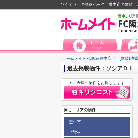
ソシアＤⅡの詳細ページ／豊中市の賃貸／
ホームメイトFC阪急豊中店
>
(賃貸)地
過去掲載物件：ソシアＤⅡ
▼ご希望の物件をお探しします
同じエリアの物件
豊中市
上野坂