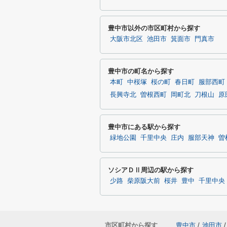
豊中市以外の市区町村から探す
大阪市北区
池田市
箕面市
門真市
豊中市の町名から探す
本町
中桜塚
桜の町
春日町
服部西町
長興寺北
曽根西町
岡町北
刀根山
原
豊中市にある駅から探す
緑地公園
千里中央
庄内
服部天神
曽
ソシアＤⅡ周辺の駅から探す
少路
柴原阪大前
桜井
豊中
千里中央
市区町村から探す
豊中市
/
池田市
/