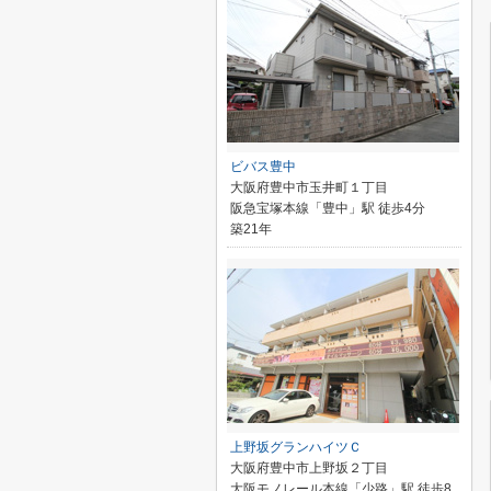
ビバス豊中
大阪府豊中市玉井町１丁目
阪急宝塚本線「豊中」駅 徒歩4分
築21年
上野坂グランハイツＣ
大阪府豊中市上野坂２丁目
大阪モノレール本線「少路」駅 徒歩8