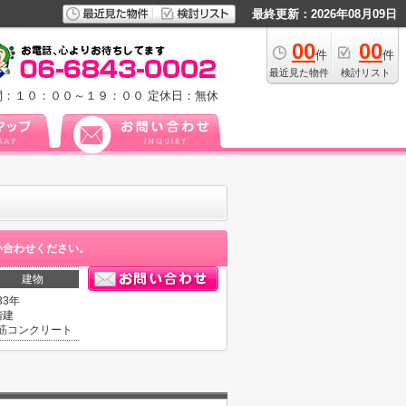
最終更新：2026年08月09日
00
00
件
件
最近見た物件
検討リスト
間：１０：００～１９：００
定休日：無休
い合わせください。
建物
33年
階建
筋コンクリート