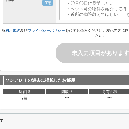
任意
※
利用規約
及び
プライバシーポリシー
を必ずお読みください。左記内容に同
さい。
未入力項目がありま
ソシアＤⅡ
の過去に掲載したお部屋
所在階
間取り
専有面積
7階
***
***
す