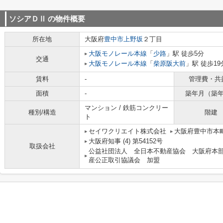
ソシアＤⅡ
の物件概要
所在地
大阪府
豊中市
上野坂
２丁目
大阪モノレール本線
「
少路
」駅 徒歩5分
交通
大阪モノレール本線
「
柴原阪大前
」駅 徒歩19
賃料
-
管理費・共
面積
-
築年月（築
マンション / 鉄筋コンクリー
種別/構造
階建
ト
セイワクリエイト株式会社
大阪府豊中市本町
大阪府知事 (4) 第54152号
取扱会社
公益社団法人 全日本不動産協会 大阪府本
産公正取引協議会 加盟