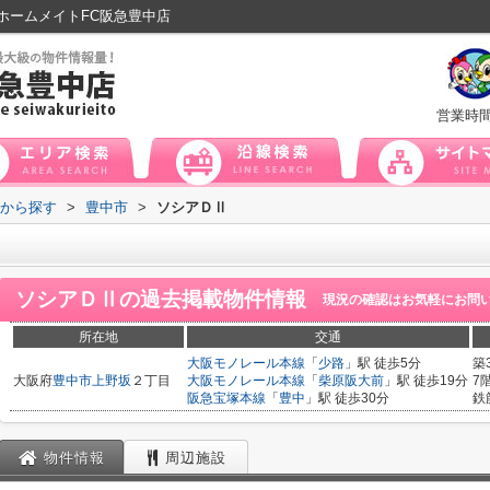
ホームメイトFC阪急豊中店
営業時
域から探す
>
豊中市
>
ソシアＤⅡ
ソシアＤⅡ
の過去掲載物件情報
現況の確認はお気軽にお問
所在地
交通
大阪モノレール本線
「
少路
」駅 徒歩5分
築
大阪府
豊中市
上野坂
２丁目
大阪モノレール本線
「
柴原阪大前
」駅 徒歩19分
7
阪急宝塚本線
「
豊中
」駅 徒歩30分
鉄
物件情報
周辺施設