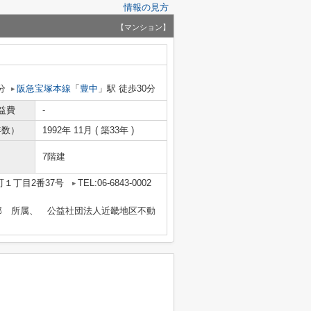
情報の見方
【マンション】
分
阪急宝塚本線
「
豊中
」駅 徒歩30分
益費
-
年数）
1992年 11月 ( 築33年 )
7階建
１丁目2番37号
TEL:06-6843-0002
部 所属、 公益社団法人近畿地区不動