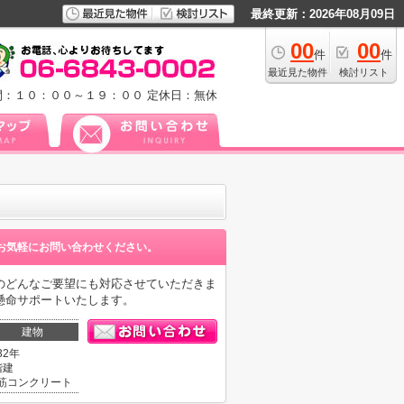
最終更新：2026年08月09日
00
00
件
件
最近見た物件
検討リスト
間：１０：００～１９：００
定休日：無休
お気軽にお問い合わせください。
のどんなご要望にも対応させていただきま
懸命サポートいたします。
建物
32年
階建
筋コンクリート