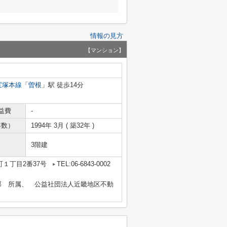
情報の見方
【マンション】
宝塚本線
「
曽根
」駅 徒歩14分
益費
-
年数）
1994年 3月 ( 築32年 )
3階建
１丁目2番37号
TEL:06-6843-0002
部 所属、 公益社団法人近畿地区不動