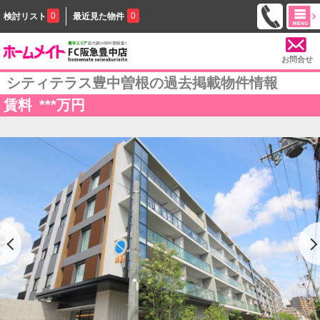
0
0
検討リスト
最近見た物件
お問合せ
シティテラス豊中曽根の過去掲載物件情報
賃料
***
万円