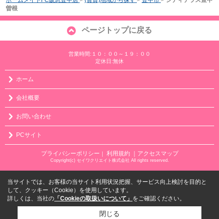
ホームメイトFC阪急豊中店
>
(賃貸)地域から探す
>
豊中市
>
シティテラス豊中
曽根
ページトップに戻る
営業時間:１０：００～１９：００
定休日:無休
ホーム
会社概要
お問い合わせ
PCサイト
プライバシーポリシー
利用規約
｜アクセスマップ
｜
Copyright(c) セイワクリエイト株式会社 All rights reserved.
当サイトでは、お客様の当サイト利用状況把握、サービス向上検討を目的と
して、クッキー（Cookie）を使用しています。
詳しくは、当社の
「Cookieの取扱いについて」
をご確認ください。
閉じる