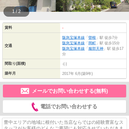
1 / 2
賃料
-
阪急宝塚本線
「
曽根
」駅 徒歩7分
阪急宝塚本線
「
岡町
」駅 徒歩15分
交通
阪急宝塚本線
「
服部天神
」駅 徒歩17
分
間取り(面積)
-(-)
築年月
2017年 6月(築9年)
メールでお問い合わせする(無料)
電話でお問い合わせする
豊中エリアの地域に根付いた当店ならではの経験豊富なス
タッフがお客様のどんなご要望にも対応させていただきま