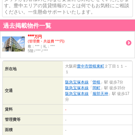
す。豊中エリアの賃貸情報のことは何でもお気軽にご相談
ください。一生懸命サポートいたします。
過去掲載物件一覧
***
万円
(管理費・共益費 ***円)
敷：***｜礼：***
5階 / *** / ***
大阪府
豊中市
曽根東町
２丁目１１－
所在地
１
阪急宝塚本線
「
曽根
」駅 徒歩7分
阪急宝塚本線
「
岡町
」駅 徒歩15分
交通
阪急宝塚本線
「
服部天神
」駅 徒歩17
分
賃料
-
管理費等
-
面積
-