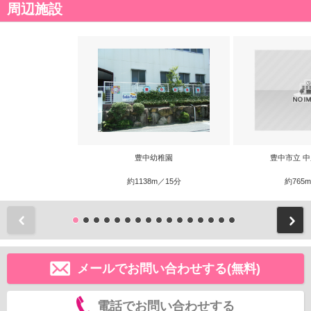
周辺施設
豊中幼稚園
豊中市立 
約1138m／15分
約765
前
メールでお問い合わせする(無料)
電話でお問い合わせする