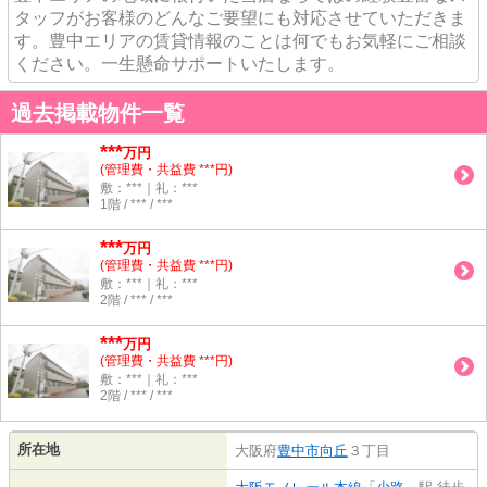
タッフがお客様のどんなご要望にも対応させていただきま
す。豊中エリアの賃貸情報のことは何でもお気軽にご相談
ください。一生懸命サポートいたします。
過去掲載物件一覧
***
万円
(管理費・共益費 ***円)
敷：***｜礼：***
1階 / *** / ***
***
万円
(管理費・共益費 ***円)
敷：***｜礼：***
2階 / *** / ***
***
万円
(管理費・共益費 ***円)
敷：***｜礼：***
2階 / *** / ***
所在地
大阪府
豊中市
向丘
３丁目