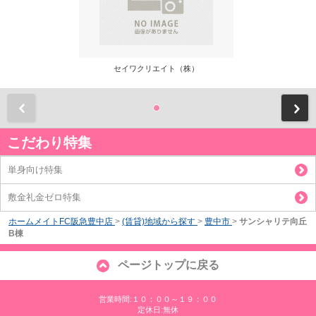
セイワクリエイト（株）
前
こだわり特集
単身向け特集
敷金礼金ゼロ特集
ホームメイトFC阪急豊中店
>
(賃貸)地域から探す
>
豊中市
>
サンシャリテ向丘
B棟
ページトップに戻る
営業時間:１０：００～１９：００
定休日:無休