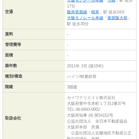
大阪モノレール本線
「
少路
」駅 徒歩
17分
交通
阪急箕面線
「
桜井
」駅 徒歩24分
大阪モノレール本線
「
柴原阪大前
」
駅 徒歩30分
賃料
-
管理費等
-
面積
-
築年数
2011年 3月 (築15年)
種別/構造
ハイツ/軽量鉄骨
階建
3階建
セイワクリエイト株式会社
大阪府豊中市本町１丁目2番37号
TEL:06-6843-0002
大阪府知事 (4) 第54152号
取扱会社
公益社団法人 全日本不動産協会
大阪府本部 所属
公益社団法人近畿地区不動産公正
取引協議会 加盟