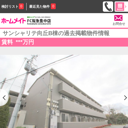
0
0
検討リスト
最近見た物件
お問合せ
サンシャリテ向丘B棟の過去掲載物件情報
賃料
***
万円