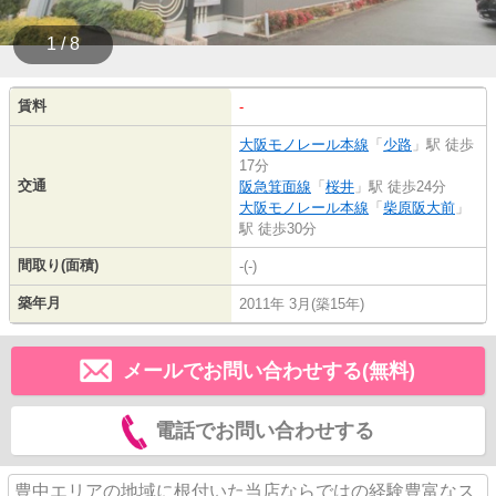
1 / 8
賃料
-
大阪モノレール本線
「
少路
」駅 徒歩
17分
交通
阪急箕面線
「
桜井
」駅 徒歩24分
大阪モノレール本線
「
柴原阪大前
」
駅 徒歩30分
間取り(面積)
-(-)
築年月
2011年 3月(築15年)
メールでお問い合わせする(無料)
電話でお問い合わせする
豊中エリアの地域に根付いた当店ならではの経験豊富なス