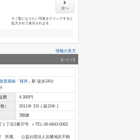
次へ
※ご覧になりたい写真をクリックすると
拡大されて表示されます。
情報の見方
【ハイツ】
急箕面線
「
桜井
」駅 徒歩24分
分
益費
4,300円
年数）
2011年 3月 ( 築15年 )
3階建
１丁目2番37号
TEL:06-6843-0002
部 所属、 公益社団法人近畿地区不動