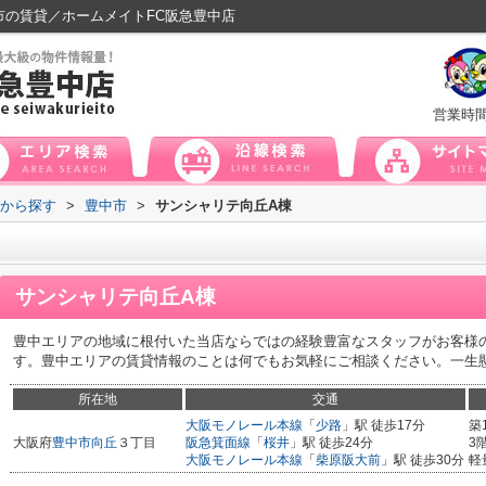
市の賃貸／ホームメイトFC阪急豊中店
営業時
域から探す
>
豊中市
>
サンシャリテ向丘A棟
サンシャリテ向丘A棟
豊中エリアの地域に根付いた当店ならではの経験豊富なスタッフがお客様
す。豊中エリアの賃貸情報のことは何でもお気軽にご相談ください。一生
所在地
交通
大阪モノレール本線
「
少路
」駅 徒歩17分
築
大阪府
豊中市
向丘
３丁目
阪急箕面線
「
桜井
」駅 徒歩24分
3
大阪モノレール本線
「
柴原阪大前
」駅 徒歩30分
軽