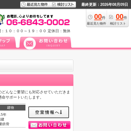
最終更新：2026年08月09日
00
00
件
件
最近見た物件
検討リスト
間：１０：００～１９：００
定休日：無休
のどんなご要望にも対応させていただきま
懸命サポートいたします。
建物
空室情報へ
15年
階建
量鉄骨