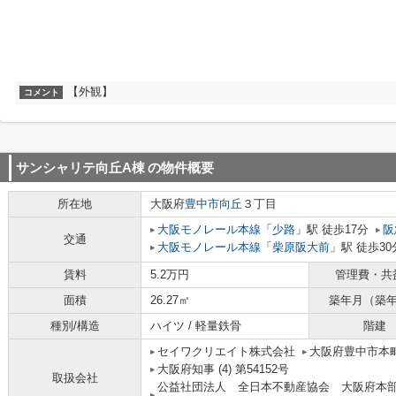
【外観】
コメント
サンシャリテ向丘A棟
の物件概要
所在地
大阪府
豊中市
向丘
３丁目
大阪モノレール本線
「
少路
」駅 徒歩17分
阪
交通
大阪モノレール本線
「
柴原阪大前
」駅 徒歩30
賃料
5.2万円
管理費・共
面積
26.27㎡
築年月（築
種別/構造
ハイツ / 軽量鉄骨
階建
セイワクリエイト株式会社
大阪府豊中市本町
大阪府知事 (4) 第54152号
取扱会社
公益社団法人 全日本不動産協会 大阪府本