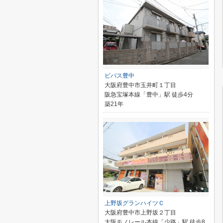
ビバス豊中
大阪府豊中市玉井町１丁目
阪急宝塚本線「豊中」駅 徒歩4分
築21年
上野坂グランハイツＣ
大阪府豊中市上野坂２丁目
大阪モノレール本線「少路」駅 徒歩8