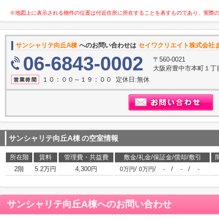
※地図上に表示される物件の位置は付近住所に所在することを表すものであり、実際
サンシャリテ向丘A棟
へのお問い合わせは
セイワクリエイト株式会社
06-6843-0002
〒560-0021
大阪府豊中市本町１丁目
１０：００～１９：００ 定休日:無休
サンシャリテ向丘A棟
の空室情報
所在階
賃料
管理費・共益費
敷金/礼金/保証金/償却/敷引
2階
5.2万円
4,300円
/
/
/
/
0万円
0万円
-
-
-
サンシャリテ向丘A棟
へのお問い合わせ