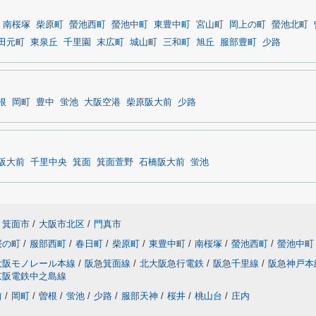
南桜塚
柴原町
螢池西町
螢池中町
東豊中町
宮山町
岡上の町
螢池北町
田元町
東泉丘
千里園
末広町
城山町
三和町
旭丘
服部豊町
少路
根
岡町
豊中
蛍池
大阪空港
柴原阪大前
少路
阪大前
千里中央
箕面
箕面萱野
石橋阪大前
蛍池
箕面市
/
大阪市北区
/
門真市
桜の町
/
服部西町
/
春日町
/
柴原町
/
東豊中町
/
南桜塚
/
螢池西町
/
螢池中町
大阪モノレール本線
/
阪急箕面線
/
北大阪急行電鉄
/
阪急千里線
/
阪急神戸本
京阪電鉄中之島線
前
/
岡町
/
曽根
/
蛍池
/
少路
/
服部天神
/
桜井
/
桃山台
/
庄内