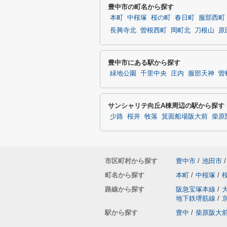
豊中市の町名から探す
本町
中桜塚
桜の町
春日町
服部西町
長興寺北
曽根西町
岡町北
刀根山
原
豊中市にある駅から探す
緑地公園
千里中央
庄内
服部天神
曽
サンシャリテ向丘A棟周辺の駅から探す
少路
桜井
牧落
箕面船場阪大前
柴原
市区町村から探す
豊中市
/
池田市
/
町名から探す
本町
/
中桜塚
/
路線から探す
阪急宝塚本線
/
地下鉄堺筋線
/
駅から探す
豊中
/
柴原阪大