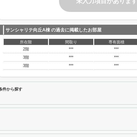
未入力項目がありま
サンシャリテ向丘A棟
の過去に掲載したお部屋
所在階
間取り
専有面積
2階
***
***
3階
***
***
3階
***
***
条件から探す