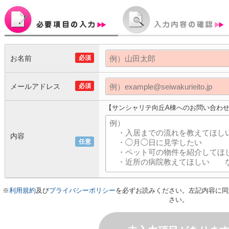
お名前
必須
メールアドレス
必須
【サンシャリテ向丘A棟へのお問い合わ
内容
任意
※
利用規約
及び
プライバシーポリシー
を必ずお読みください。左記内容に同
さい。