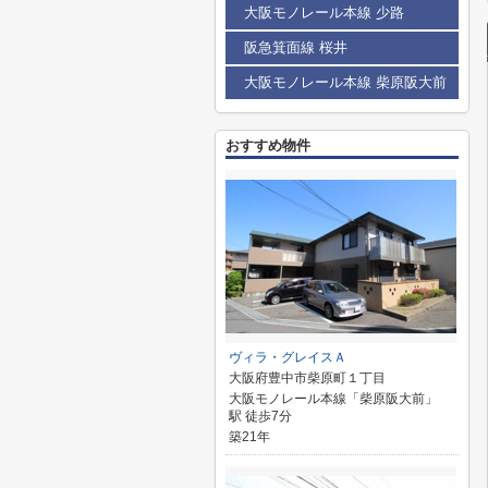
大阪モノレール本線 少路
阪急箕面線 桜井
大阪モノレール本線 柴原阪大前
おすすめ物件
ヴィラ・グレイスＡ
大阪府豊中市柴原町１丁目
大阪モノレール本線「柴原阪大前」
駅 徒歩7分
築21年