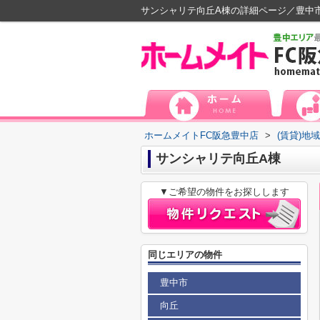
サンシャリテ向丘A棟の詳細ページ／豊中
ホームメイトFC阪急豊中店
>
(賃貸)地
サンシャリテ向丘A棟
▼ご希望の物件をお探しします
同じエリアの物件
豊中市
向丘