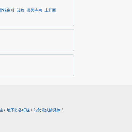
曽根東町
箕輪
長興寺南
上野西
線
/
地下鉄谷町線
/
能勢電鉄妙見線
/