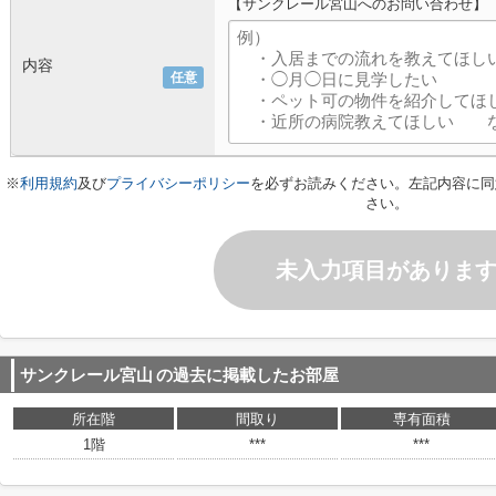
【サンクレール宮山へのお問い合わせ】
内容
任意
※
利用規約
及び
プライバシーポリシー
を必ずお読みください。左記内容に同
さい。
未入力項目がありま
サンクレール宮山
の過去に掲載したお部屋
所在階
間取り
専有面積
1階
***
***