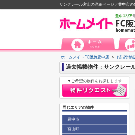
サンクレール宮山の詳細ページ／豊中市の
ホームメイトFC阪急豊中店
>
(賃貸)地
過去掲載物件：サンクレー
▼ご希望の物件をお探しします
同じエリアの物件
豊中市
宮山町