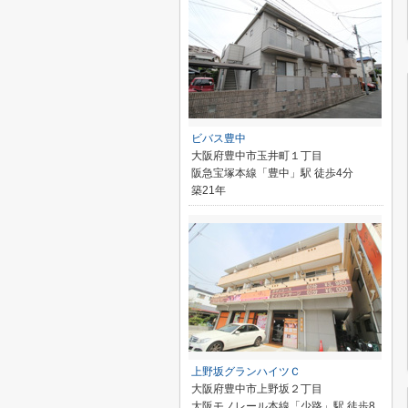
ビバス豊中
大阪府豊中市玉井町１丁目
阪急宝塚本線「豊中」駅 徒歩4分
築21年
上野坂グランハイツＣ
大阪府豊中市上野坂２丁目
大阪モノレール本線「少路」駅 徒歩8