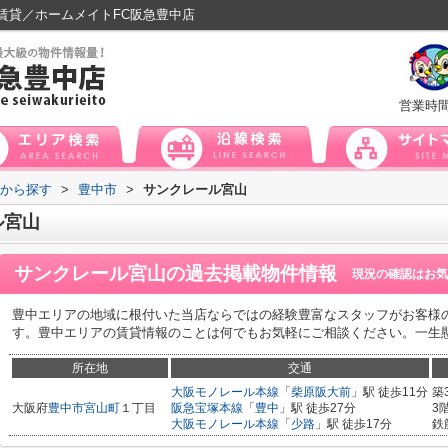
賃貸／ホームメイトFC阪急豊中店
営業時
域から探す
>
豊中市
>
サンクレール宮山
ル宮山
サンクレール宮山
の過去掲載物件情報
現況の確認はお気
豊中エリアの地域に根付いた当店ならではの経験豊富なスタッフがお客様
す。豊中エリアの賃貸情報のことは何でもお気軽にご相談ください。一生
所在地
交通
大阪モノレール本線
「
柴原阪大前
」駅 徒歩11分
築
大阪府
豊中市
宮山町
１丁目
阪急宝塚本線
「
豊中
」駅 徒歩27分
3
大阪モノレール本線
「
少路
」駅 徒歩17分
鉄