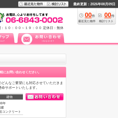
最終更新：2026年08月09日
00
00
件
件
最近見た物件
検討リスト
間：１０：００～１９：００
定休日：無休
軽にお問い合わせください。
のどんなご要望にも対応させていただきま
懸命サポートいたします。
建物
38年
階建
筋コンクリート