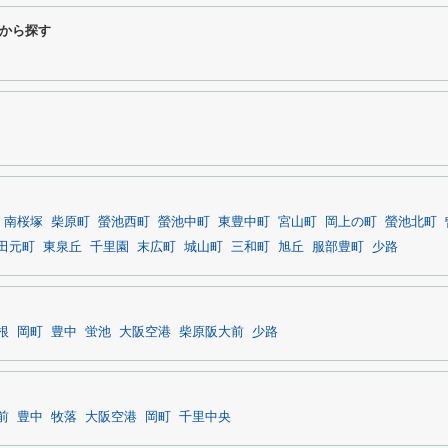
から探す
南桜塚
柴原町
螢池西町
螢池中町
東豊中町
宮山町
岡上の町
螢池北町
田元町
東泉丘
千里園
末広町
城山町
三和町
旭丘
服部豊町
少路
根
岡町
豊中
蛍池
大阪空港
柴原阪大前
少路
前
豊中
牧落
大阪空港
岡町
千里中央