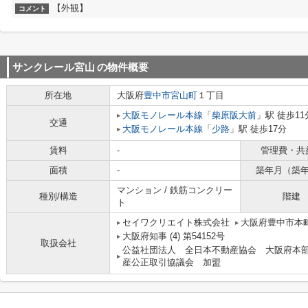
【外観】
コメント
サンクレール宮山
の物件概要
所在地
大阪府
豊中市
宮山町
１丁目
大阪モノレール本線
「
柴原阪大前
」駅 徒歩11
交通
大阪モノレール本線
「
少路
」駅 徒歩17分
賃料
-
管理費・共
面積
-
築年月（築
マンション / 鉄筋コンクリー
種別/構造
階建
ト
セイワクリエイト株式会社
大阪府豊中市本町
大阪府知事 (4) 第54152号
取扱会社
公益社団法人 全日本不動産協会 大阪府本
産公正取引協議会 加盟