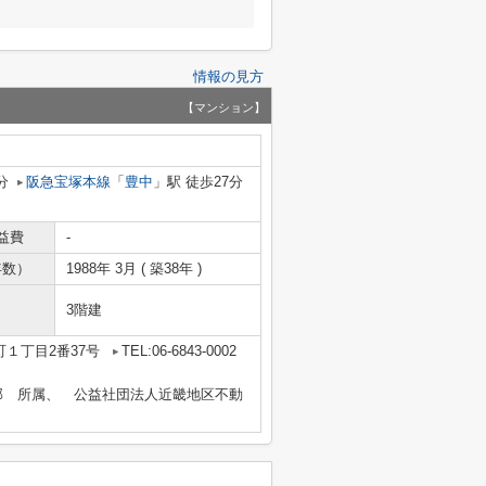
情報の見方
【マンション】
分
阪急宝塚本線
「
豊中
」駅 徒歩27分
益費
-
年数）
1988年 3月 ( 築38年 )
3階建
１丁目2番37号
TEL:06-6843-0002
部 所属、 公益社団法人近畿地区不動