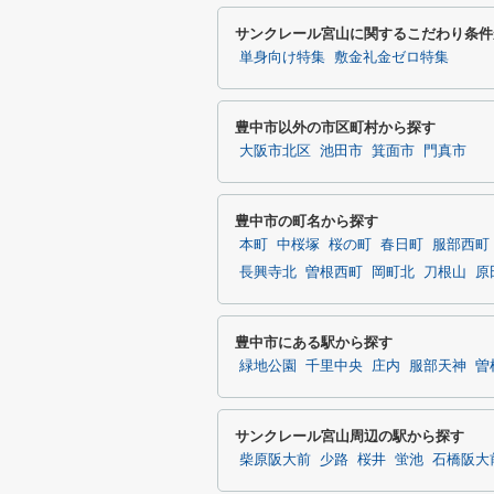
サンクレール宮山に関するこだわり条件
単身向け特集
敷金礼金ゼロ特集
豊中市以外の市区町村から探す
大阪市北区
池田市
箕面市
門真市
豊中市の町名から探す
本町
中桜塚
桜の町
春日町
服部西町
長興寺北
曽根西町
岡町北
刀根山
原
豊中市にある駅から探す
緑地公園
千里中央
庄内
服部天神
曽
サンクレール宮山周辺の駅から探す
柴原阪大前
少路
桜井
蛍池
石橋阪大