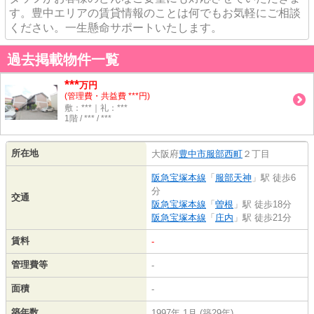
す。豊中エリアの賃貸情報のことは何でもお気軽にご相談
ください。一生懸命サポートいたします。
過去掲載物件一覧
***
万円
(管理費・共益費 ***円)
敷：***｜礼：***
1階 / *** / ***
所在地
大阪府
豊中市
服部西町
２丁目
阪急宝塚本線
「
服部天神
」駅 徒歩6
分
交通
阪急宝塚本線
「
曽根
」駅 徒歩18分
阪急宝塚本線
「
庄内
」駅 徒歩21分
賃料
-
管理費等
-
面積
-
築年数
1997年 1月 (築29年)