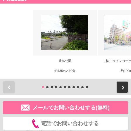
豊島公園
（株）ライフコーポ
約735m／10分
約190
前
メールでお問い合わせする(無料)
電話でお問い合わせする