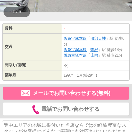
1 / 6
賃料
-
阪急宝塚本線
「
服部天神
」駅 徒歩6
分
交通
阪急宝塚本線
「
曽根
」駅 徒歩18分
阪急宝塚本線
「
庄内
」駅 徒歩21分
間取り(面積)
-(-)
築年月
1997年 1月(築29年)
メールでお問い合わせする(無料)
電話でお問い合わせする
豊中エリアの地域に根付いた当店ならではの経験豊富なス
タッフがお客様のどんなご要望にも対応させていただきま