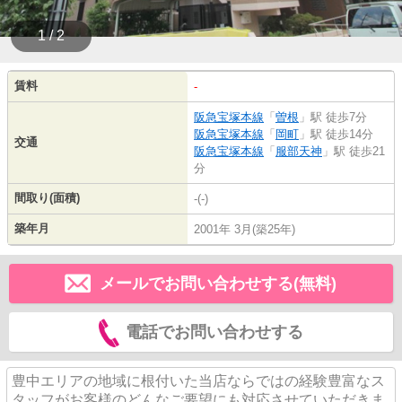
1 / 2
賃料
-
阪急宝塚本線
「
曽根
」駅 徒歩7分
阪急宝塚本線
「
岡町
」駅 徒歩14分
交通
阪急宝塚本線
「
服部天神
」駅 徒歩21
分
間取り(面積)
-(-)
築年月
2001年 3月(築25年)
メールでお問い合わせする(無料)
電話でお問い合わせする
豊中エリアの地域に根付いた当店ならではの経験豊富なス
タッフがお客様のどんなご要望にも対応させていただきま