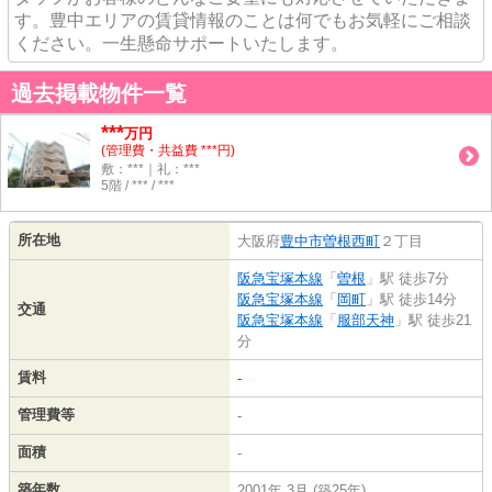
す。豊中エリアの賃貸情報のことは何でもお気軽にご相談
ください。一生懸命サポートいたします。
過去掲載物件一覧
***
万円
(管理費・共益費 ***円)
敷：***｜礼：***
5階 / *** / ***
所在地
大阪府
豊中市
曽根西町
２丁目
阪急宝塚本線
「
曽根
」駅 徒歩7分
阪急宝塚本線
「
岡町
」駅 徒歩14分
交通
阪急宝塚本線
「
服部天神
」駅 徒歩21
分
賃料
-
管理費等
-
面積
-
築年数
2001年 3月 (築25年)