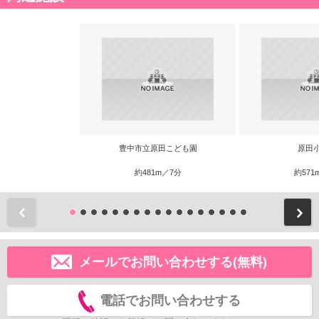
豊中市立原田こども園
原田
約481m／7分
約571
前
メールでお問い合わせする(無料)
電話でお問い合わせする