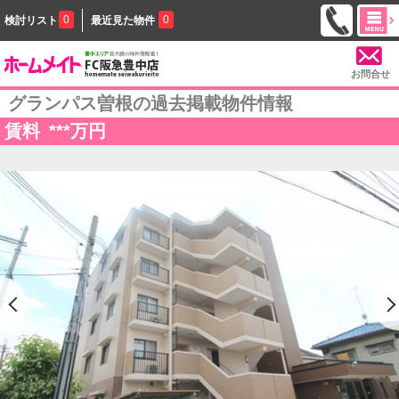
0
0
検討リスト
最近見た物件
お問合せ
グランパス曽根の過去掲載物件情報
賃料
***
万円