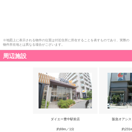
※地図上に表示される物件の位置は付近住所に所在することを表すものであり、実際の
物件所在地とは異なる場合がございます。
周辺施設
ダイエー豊中駅前店
阪急オアシス
約69m／1分
約231