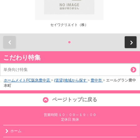
セイワクリエイト（株）
前
こだわり特集
単身向け特集
ホームメイトFC阪急豊中店
>
(賃貸)地域から探す
>
豊中市
>
エールグラン豊中
本町
ページトップに戻る
営業時間:１０：００～１９：００
定休日:無休
ホーム