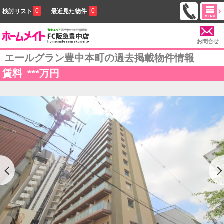
0
0
検討リスト
最近見た物件
お問合せ
エールグラン豊中本町の過去掲載物件情報
賃料
***
万円