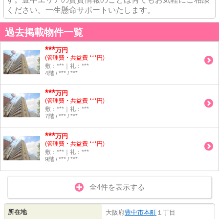
ください。一生懸命サポートいたします。
過去掲載物件一覧
***
万円
(管理費・共益費 ***円)
敷：***｜礼：***
4階 / *** / ***
***
万円
(管理費・共益費 ***円)
敷：***｜礼：***
7階 / *** / ***
***
万円
(管理費・共益費 ***円)
敷：***｜礼：***
9階 / *** / ***
全4件を表示する
所在地
大阪府
豊中市
本町
１丁目