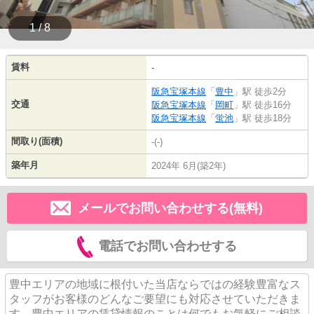
1 / 8
賃料
-
阪急宝塚本線
「
豊中
」駅 徒歩2分
交通
阪急宝塚本線
「
岡町
」駅 徒歩16分
阪急宝塚本線
「
蛍池
」駅 徒歩18分
間取り(面積)
-(-)
築年月
2024年 6月(築2年)
メールでお問い合わせする(無料)
電話でお問い合わせする
豊中エリアの地域に根付いた当店ならではの経験豊富なス
タッフがお客様のどんなご要望にも対応させていただきま
す。豊中エリアの賃貸情報のことは何でもお気軽にご相談