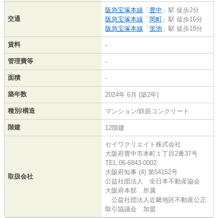
阪急宝塚本線
「
豊中
」駅 徒歩2分
交通
阪急宝塚本線
「
岡町
」駅 徒歩16分
阪急宝塚本線
「
蛍池
」駅 徒歩18分
賃料
-
管理費等
-
面積
-
築年数
2024年 6月 (築2年)
種別/構造
マンション/鉄筋コンクリート
階建
12階建
セイワクリエイト株式会社
大阪府豊中市本町１丁目2番37号
TEL:06-6843-0002
大阪府知事 (4) 第54152号
取扱会社
公益社団法人 全日本不動産協会
大阪府本部 所属
公益社団法人近畿地区不動産公正
取引協議会 加盟