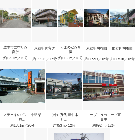
豊中市立本町保
くまのだ保育
東豊中保育所
東豊中幼稚園
熊野田幼稚園
育所
園
約1234m／16分
約1132m／15分
約1440m／18分
約1133m／15分
約1170m／15分
ステーキのドン 中環柴
（株）万代 豊中本
コープこうべコープ東
原店
町店
豊中
約1581m／20分
約953m／12分
約892m／12分