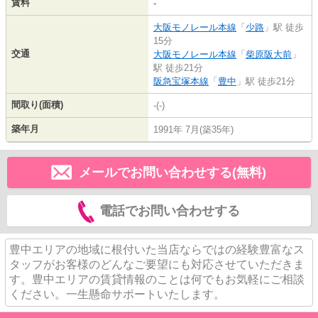
賃料
-
大阪モノレール本線
「
少路
」駅 徒歩
15分
交通
大阪モノレール本線
「
柴原阪大前
」
駅 徒歩21分
阪急宝塚本線
「
豊中
」駅 徒歩21分
間取り(面積)
-(-)
築年月
1991年 7月(築35年)
メールでお問い合わせする(無料)
電話でお問い合わせする
豊中エリアの地域に根付いた当店ならではの経験豊富なス
タッフがお客様のどんなご要望にも対応させていただきま
す。豊中エリアの賃貸情報のことは何でもお気軽にご相談
ください。一生懸命サポートいたします。