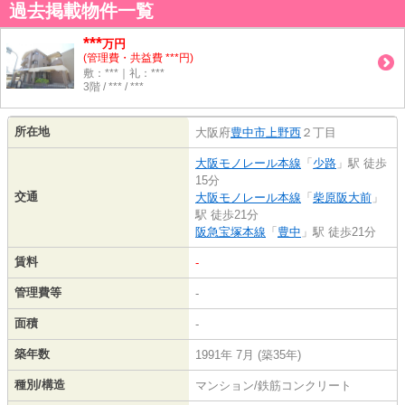
過去掲載物件一覧
***
万円
(管理費・共益費 ***円)
敷：***｜礼：***
3階 / *** / ***
所在地
大阪府
豊中市
上野西
２丁目
大阪モノレール本線
「
少路
」駅 徒歩
15分
交通
大阪モノレール本線
「
柴原阪大前
」
駅 徒歩21分
阪急宝塚本線
「
豊中
」駅 徒歩21分
賃料
-
管理費等
-
面積
-
築年数
1991年 7月 (築35年)
種別/構造
マンション/鉄筋コンクリート