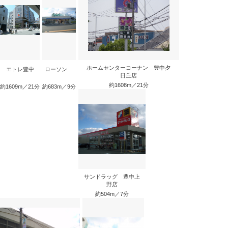
ホームセンターコーナン 豊中夕
エトレ豊中
ローソン
日丘店
約1608m／21分
約1609m／21分
約683m／9分
サンドラッグ 豊中上
野店
約504m／7分