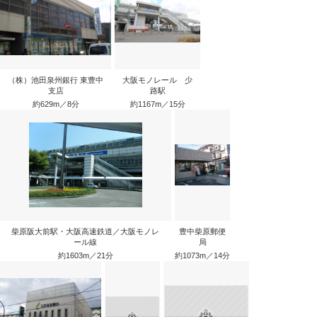
（株）池田泉州銀行 東豊中
大阪モノレール 少
支店
路駅
約629m／8分
約1167m／15分
柴原阪大前駅・大阪高速鉄道／大阪モノレ
豊中柴原郵便
ール線
局
約1603m／21分
約1073m／14分