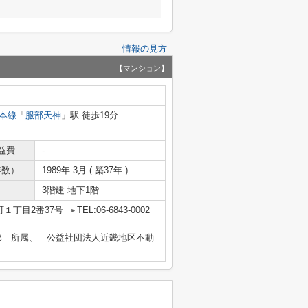
情報の見方
【マンション】
本線
「
服部天神
」駅 徒歩19分
益費
-
年数）
1989年 3月 ( 築37年 )
3階建 地下1階
１丁目2番37号
TEL:06-6843-0002
部 所属、 公益社団法人近畿地区不動