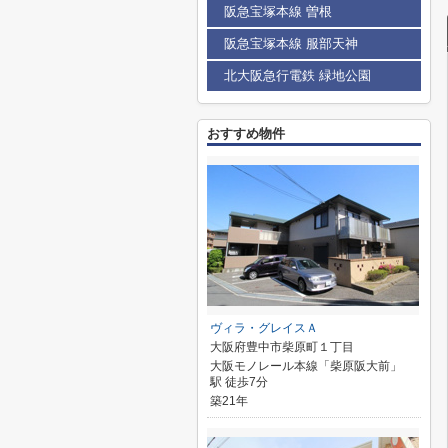
阪急宝塚本線 曽根
阪急宝塚本線 服部天神
北大阪急行電鉄 緑地公園
おすすめ物件
ヴィラ・グレイスＡ
大阪府豊中市柴原町１丁目
大阪モノレール本線「柴原阪大前」
駅 徒歩7分
築21年