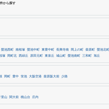
件から探す
螢池西町
南桜塚
螢池中町
東豊中町
長興寺南
岡上の町
柴原町
螢池北
桜塚
岡町北
西緑丘
原田元町
東泉丘
城山町
螢池南町
三和町
旭丘
根
岡町
豊中
蛍池
大阪空港
柴原阪大前
少路
千里山
関大前
桃山台
庄内