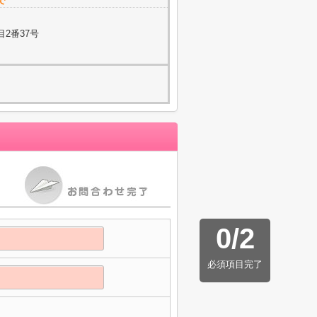
で
2番37号
0
/
2
必須項目完了
】