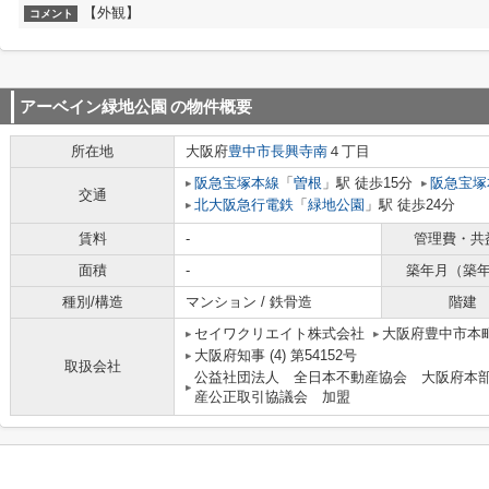
【外観】
コメント
アーベイン緑地公園
の物件概要
所在地
大阪府
豊中市
長興寺南
４丁目
阪急宝塚本線
「
曽根
」駅 徒歩15分
阪急宝塚
交通
北大阪急行電鉄
「
緑地公園
」駅 徒歩24分
賃料
-
管理費・共
面積
-
築年月（築
種別/構造
マンション / 鉄骨造
階建
セイワクリエイト株式会社
大阪府豊中市本町
大阪府知事 (4) 第54152号
取扱会社
公益社団法人 全日本不動産協会 大阪府本
産公正取引協議会 加盟