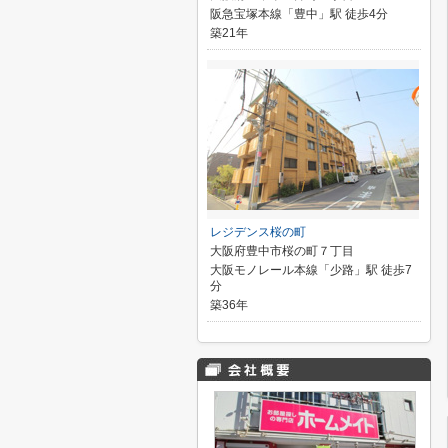
阪急宝塚本線「豊中」駅 徒歩4分
築21年
レジデンス桜の町
大阪府豊中市桜の町７丁目
大阪モノレール本線「少路」駅 徒歩7
分
築36年