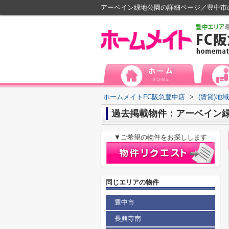
アーベイン緑地公園の詳細ページ／豊中市
ホームメイトFC阪急豊中店
>
(賃貸)地
過去掲載物件：アーベイン
▼ご希望の物件をお探しします
同じエリアの物件
豊中市
長興寺南