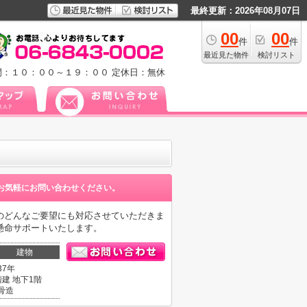
最終更新：2026年08月07日
00
00
件
件
最近見た物件
検討リスト
間：１０：００～１９：００
定休日：無休
お気軽にお問い合わせください。
のどんなご要望にも対応させていただきま
懸命サポートいたします。
建物
37年
階建 地下1階
骨造