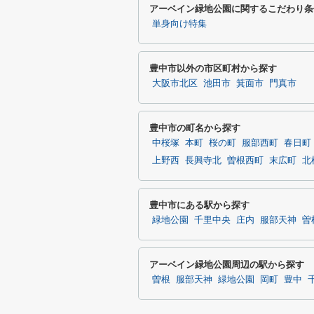
アーベイン緑地公園に関するこだわり条
単身向け特集
豊中市以外の市区町村から探す
大阪市北区
池田市
箕面市
門真市
豊中市の町名から探す
中桜塚
本町
桜の町
服部西町
春日町
上野西
長興寺北
曽根西町
末広町
北
豊中市にある駅から探す
緑地公園
千里中央
庄内
服部天神
曽
アーベイン緑地公園周辺の駅から探す
曽根
服部天神
緑地公園
岡町
豊中