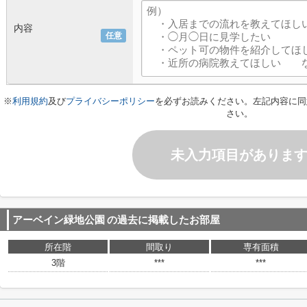
内容
任意
※
利用規約
及び
プライバシーポリシー
を必ずお読みください。左記内容に同
さい。
未入力項目がありま
アーベイン緑地公園
の過去に掲載したお部屋
所在階
間取り
専有面積
3階
***
***