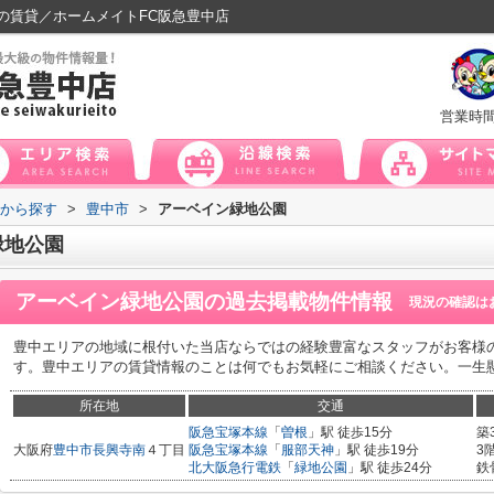
の賃貸／ホームメイトFC阪急豊中店
営業時
域から探す
>
豊中市
>
アーベイン緑地公園
緑地公園
アーベイン緑地公園
の過去掲載物件情報
現況の確認は
豊中エリアの地域に根付いた当店ならではの経験豊富なスタッフがお客様
す。豊中エリアの賃貸情報のことは何でもお気軽にご相談ください。一生
所在地
交通
阪急宝塚本線
「
曽根
」駅 徒歩15分
築
大阪府
豊中市
長興寺南
４丁目
阪急宝塚本線
「
服部天神
」駅 徒歩19分
3
北大阪急行電鉄
「
緑地公園
」駅 徒歩24分
鉄