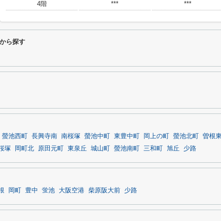
4階
***
***
から探す
螢池西町
長興寺南
南桜塚
螢池中町
東豊中町
岡上の町
螢池北町
曽根
桜塚
岡町北
原田元町
東泉丘
城山町
螢池南町
三和町
旭丘
少路
根
岡町
豊中
蛍池
大阪空港
柴原阪大前
少路