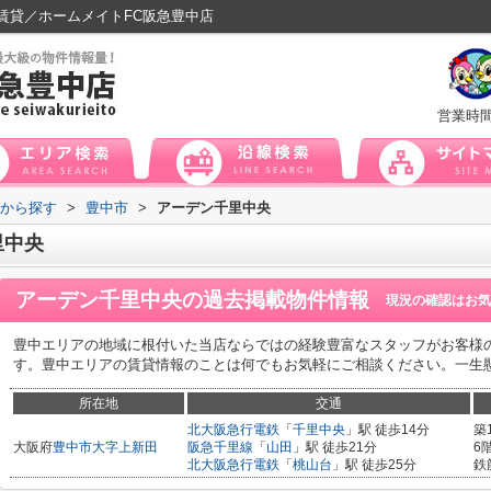
賃貸／ホームメイトFC阪急豊中店
営業時
域から探す
>
豊中市
>
アーデン千里中央
里中央
アーデン千里中央
の過去掲載物件情報
現況の確認はお気
豊中エリアの地域に根付いた当店ならではの経験豊富なスタッフがお客様
す。豊中エリアの賃貸情報のことは何でもお気軽にご相談ください。一生
所在地
交通
北大阪急行電鉄
「
千里中央
」駅 徒歩14分
築
大阪府
豊中市
大字上新田
阪急千里線
「
山田
」駅 徒歩21分
6
北大阪急行電鉄
「
桃山台
」駅 徒歩25分
鉄