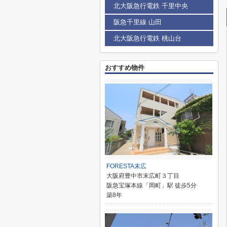
北大阪急行電鉄 千里中央
阪急千里線 山田
北大阪急行電鉄 桃山台
おすすめ物件
FORESTA末広
大阪府豊中市末広町３丁目
阪急宝塚本線「岡町」駅 徒歩5分
築8年