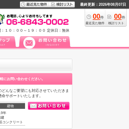
最終更新：2026年08月07日
00
00
件
件
最近見た物件
検討リスト
間：１０：００～１９：００
定休日：無休
軽にお問い合わせください。
のどんなご要望にも対応させていただきま
懸命サポートいたします。
建物
19年
階建
筋コンクリート