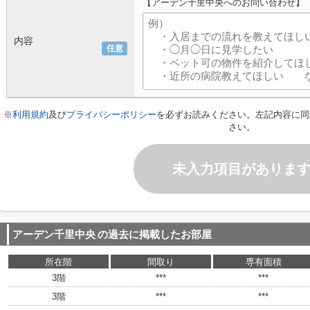
【アーデン千里中央へのお問い合わせ】
内容
任意
※
利用規約
及び
プライバシーポリシー
を必ずお読みください。左記内容に同
さい。
未入力項目がありま
アーデン千里中央
の過去に掲載したお部屋
所在階
間取り
専有面積
3階
***
***
3階
***
***