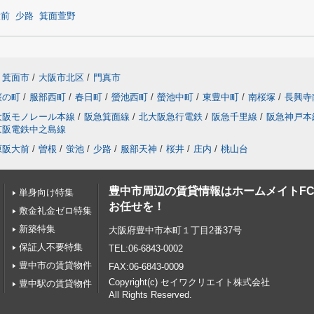
大前
少路
箕面萱野
箕面市
/
大阪市北区
/
門真市
桜の町
/
服部西町
/
春日町
/
螢池西町
/
螢池中町
/
東豊中町
/
南桜塚
/
長興寺
大阪モノレール本線
/
阪急箕面線
/
北大阪急行電鉄
/
阪急千里線
/
阪急神戸本
京阪電鉄中之島線
原阪大前
/
曽根
/
蛍池
/
少路
/
服部天神
/
桜井
/
庄内
/
桃山台
豊中市周辺の賃貸情報はホームメイトF
単身向け特集
お任せを！
敷金礼金ゼロ特集
新築特集
大阪府豊中市本町１丁目2番37号
保証人不要特集
TEL:06-6843-0002
豊中市の賃貸物件
FAX:06-6843-0009
Copyright(c) セイワクリエイト株式会社
豊中駅の賃貸物件
All Rights Reserved.