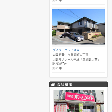
築27年
ヴィラ・グレイスＡ
大阪府豊中市柴原町１丁目
大阪モノレール本線「柴原阪大前」
駅 徒歩7分
築21年