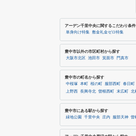
アーデン千里中央に関するこだわり条件
単身向け特集
敷金礼金ゼロ特集
豊中市以外の市区町村から探す
大阪市北区
池田市
箕面市
門真市
豊中市の町名から探す
中桜塚
本町
桜の町
服部西町
春日町
上野西
長興寺北
曽根西町
末広町
北
豊中市にある駅から探す
緑地公園
千里中央
庄内
服部天神
曽