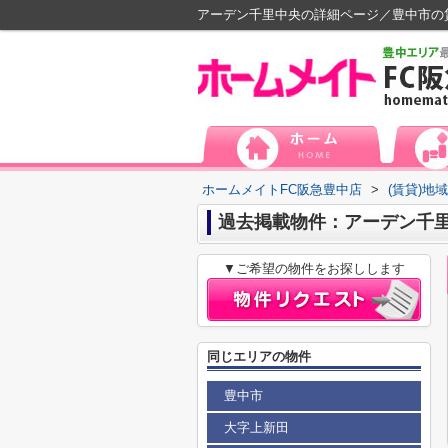
アーデン千里中央の詳細ページ／豊中市の
ホームメイトFC阪急豊中店
>
(賃貸)地
過去掲載物件：アーデン千
▼ご希望の物件をお探しします
同じエリアの物件
豊中市
大字上新田