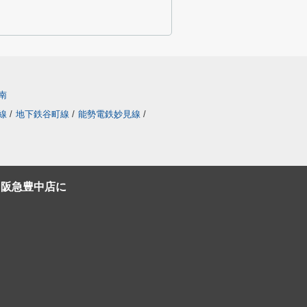
南
線
/
地下鉄谷町線
/
能勢電鉄妙見線
/
C阪急豊中店に