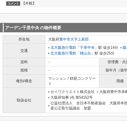
【外観】
コメント
アーデン千里中央
の物件概要
所在地
大阪府
豊中市
大字上新田
北大阪急行電鉄
「
千里中央
」駅 徒歩14分
阪
交通
北大阪急行電鉄
「
桃山台
」駅 徒歩25分
賃料
-
管理費・共
面積
-
築年月（築
マンション / 鉄筋コンクリー
種別/構造
階建
ト
セイワクリエイト株式会社
大阪府豊中市本町
大阪府知事 (4) 第54152号
取扱会社
公益社団法人 全日本不動産協会 大阪府本
産公正取引協議会 加盟