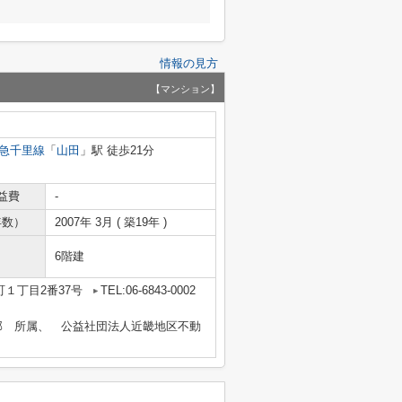
情報の見方
【マンション】
急千里線
「
山田
」駅 徒歩21分
益費
-
年数）
2007年 3月 ( 築19年 )
6階建
１丁目2番37号
TEL:06-6843-0002
部 所属、 公益社団法人近畿地区不動