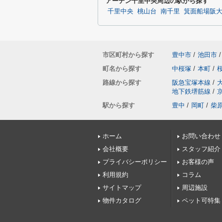
アーデン千里中央周辺の駅から探す
千里中央
桃山台
南千里
箕面船場阪
市区町村から探す
豊中市
/
池田市
/
町名から探す
中桜塚
/
本町
/
路線から探す
阪急宝塚本線
/
地下鉄堺筋線
/
駅から探す
豊中
/
岡町
/
柴
ホーム
お問い合わせ
会社概要
スタッフ紹介
プライバシーポリシー
お客様の声
利用規約
コラム
サイトマップ
周辺施設
物件カタログ
ペット可特集