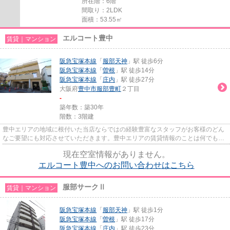
所在階：6階
間取り：2LDK
面積：53.55㎡
エルコート豊中
賃貸｜マンション
阪急宝塚本線
「
服部天神
」駅 徒歩6分
阪急宝塚本線
「
曽根
」駅 徒歩14分
阪急宝塚本線
「
庄内
」駅 徒歩27分
大阪府
豊中市
服部豊町
２丁目
-
築年数：築30年
階数：3階建
豊中エリアの地域に根付いた当店ならではの経験豊富なスタッフがお客様のどん
なご要望にも対応させていただきます。豊中エリアの賃貸情報のことは何でもお
気軽にご相談ください。一生...
現在空室情報がありません。
エルコート豊中へのお問い合わせはこちら
服部サークⅡ
賃貸｜マンション
阪急宝塚本線
「
服部天神
」駅 徒歩1分
阪急宝塚本線
「
曽根
」駅 徒歩17分
阪急宝塚本線
「
庄内
」駅 徒歩23分