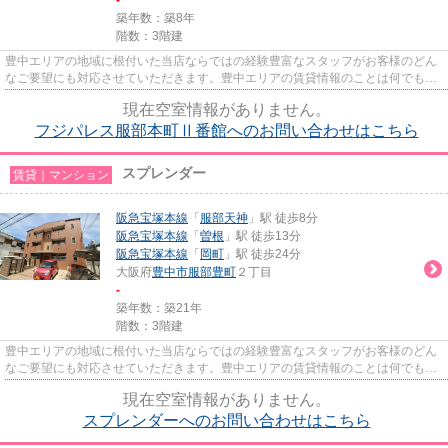
築年数：築8年
階数：3階建
豊中エリアの地域に根付いた当店ならではの経験豊富なスタッフがお客様のどん
なご要望にも対応させていただきます。豊中エリアの賃貸情報のことは何でもお
気軽にご相談ください。一生...
現在空室情報がありません。
フジパレス服部本町Ⅱ番館へのお問い合わせはこちら
スプレンダー
賃貸｜マンション
阪急宝塚本線
「
服部天神
」駅 徒歩8分
阪急宝塚本線
「
曽根
」駅 徒歩13分
阪急宝塚本線
「
岡町
」駅 徒歩24分
大阪府
豊中市
服部豊町
２丁目
-
築年数：築21年
階数：3階建
豊中エリアの地域に根付いた当店ならではの経験豊富なスタッフがお客様のどん
なご要望にも対応させていただきます。豊中エリアの賃貸情報のことは何でもお
気軽にご相談ください。一生...
現在空室情報がありません。
スプレンダーへのお問い合わせはこちら