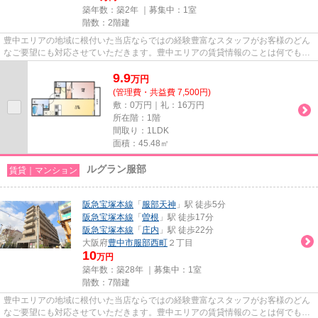
築年数：築2年 ｜募集中：
1室
階数：2階建
豊中エリアの地域に根付いた当店ならではの経験豊富なスタッフがお客様のどん
なご要望にも対応させていただきます。豊中エリアの賃貸情報のことは何でもお
気軽にご相談ください。一生...
9.9
万
円
(管理費・共益費 7,500円)
敷：0万円｜礼：16万円
所在階：1階
間取り：1LDK
面積：45.48㎡
ルグラン服部
賃貸｜マンション
阪急宝塚本線
「
服部天神
」駅 徒歩5分
阪急宝塚本線
「
曽根
」駅 徒歩17分
阪急宝塚本線
「
庄内
」駅 徒歩22分
大阪府
豊中市
服部西町
２丁目
10
万円
築年数：築28年 ｜募集中：
1室
階数：7階建
豊中エリアの地域に根付いた当店ならではの経験豊富なスタッフがお客様のどん
なご要望にも対応させていただきます。豊中エリアの賃貸情報のことは何でもお