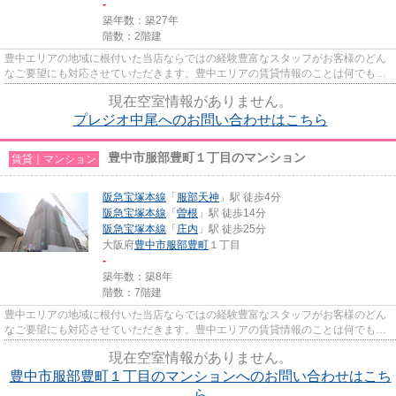
-
築年数：築27年
階数：2階建
豊中エリアの地域に根付いた当店ならではの経験豊富なスタッフがお客様のどん
なご要望にも対応させていただきます。豊中エリアの賃貸情報のことは何でもお
気軽にご相談ください。一生...
現在空室情報がありません。
プレジオ中尾へのお問い合わせはこちら
豊中市服部豊町１丁目のマンション
賃貸｜マンション
阪急宝塚本線
「
服部天神
」駅 徒歩4分
阪急宝塚本線
「
曽根
」駅 徒歩14分
阪急宝塚本線
「
庄内
」駅 徒歩25分
大阪府
豊中市
服部豊町
１丁目
-
築年数：築8年
階数：7階建
豊中エリアの地域に根付いた当店ならではの経験豊富なスタッフがお客様のどん
なご要望にも対応させていただきます。豊中エリアの賃貸情報のことは何でもお
気軽にご相談ください。一生...
現在空室情報がありません。
豊中市服部豊町１丁目のマンションへのお問い合わせはこち
ら