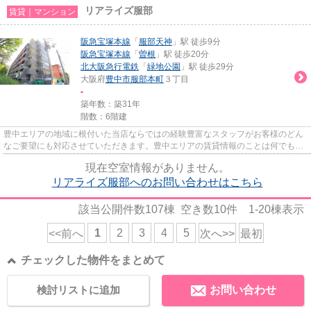
リアライズ服部
賃貸｜マンション
阪急宝塚本線
「
服部天神
」駅 徒歩9分
阪急宝塚本線
「
曽根
」駅 徒歩20分
北大阪急行電鉄
「
緑地公園
」駅 徒歩29分
大阪府
豊中市
服部本町
３丁目
-
築年数：築31年
階数：6階建
豊中エリアの地域に根付いた当店ならではの経験豊富なスタッフがお客様のどん
なご要望にも対応させていただきます。豊中エリアの賃貸情報のことは何でもお
気軽にご相談ください。一生...
現在空室情報がありません。
リアライズ服部へのお問い合わせはこちら
該当公開件数
107
棟 空き数
10
件
1-20
棟表示
1
2
3
4
5
<<前へ
次へ>>
最初
チェックした物件をまとめて
検討リストに追加
お問い合わせ