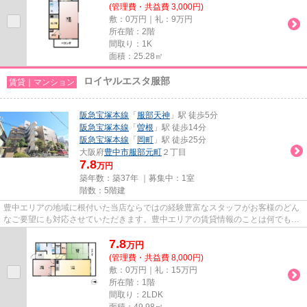
(管理費・共益費 3,000円)
敷：0万円｜礼：9万円
所在階：2階
間取り：1K
面積：25.28㎡
ロイヤルエスタ服部
賃貸｜マンション
阪急宝塚本線
「
服部天神
」駅 徒歩5分
阪急宝塚本線
「
曽根
」駅 徒歩14分
阪急宝塚本線
「
岡町
」駅 徒歩25分
大阪府
豊中市
服部元町
２丁目
7.8
万円
築年数：築37年 ｜募集中：
1室
階数：5階建
豊中エリアの地域に根付いた当店ならではの経験豊富なスタッフがお客様のどん
なご要望にも対応させていただきます。豊中エリアの賃貸情報のことは何でもお
気軽にご相談ください。一生...
7.8
万
円
(管理費・共益費 8,000円)
敷：0万円｜礼：15万円
所在階：1階
間取り：2LDK
面積：49.98㎡