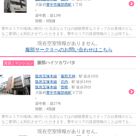
大阪府
豊中市
服部西町
１丁目
-
築年数：築13年
階数：8階建
豊中エリアの地域に根付いた当店ならではの経験豊富なスタッフがお客様のどん
なご要望にも対応させていただきます。豊中エリアの賃貸情報のことは何でもお
気軽にご相談ください。一生...
現在空室情報がありません。
服部サークⅡへのお問い合わせはこちら
服部ハイツカワバタ
賃貸｜マンション
阪急宝塚本線
「
服部天神
」駅 徒歩10分
阪急宝塚本線
「
庄内
」駅 徒歩14分
阪急宝塚本線
「
曽根
」駅 徒歩26分
大阪府
豊中市
服部南町
３丁目
-
築年数：築27年
階数：4階建
豊中エリアの地域に根付いた当店ならではの経験豊富なスタッフがお客様のどん
なご要望にも対応させていただきます。豊中エリアの賃貸情報のことは何でもお
気軽にご相談ください。一生...
現在空室情報がありません。