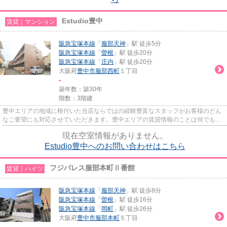
Estudio豊中
賃貸｜マンション
阪急宝塚本線
「
服部天神
」駅 徒歩5分
阪急宝塚本線
「
曽根
」駅 徒歩20分
阪急宝塚本線
「
庄内
」駅 徒歩20分
大阪府
豊中市
服部西町
１丁目
-
築年数：築30年
階数：3階建
豊中エリアの地域に根付いた当店ならではの経験豊富なスタッフがお客様のどん
なご要望にも対応させていただきます。豊中エリアの賃貸情報のことは何でもお
気軽にご相談ください。一生...
現在空室情報がありません。
Estudio豊中へのお問い合わせはこちら
フジパレス服部本町Ⅱ番館
賃貸｜ハイツ
阪急宝塚本線
「
服部天神
」駅 徒歩8分
阪急宝塚本線
「
曽根
」駅 徒歩16分
阪急宝塚本線
「
岡町
」駅 徒歩26分
大阪府
豊中市
服部本町
５丁目
-