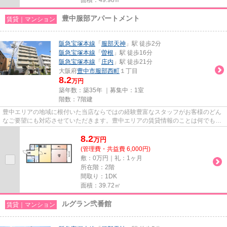
豊中服部アパートメント
賃貸｜マンション
阪急宝塚本線
「
服部天神
」駅 徒歩2分
阪急宝塚本線
「
曽根
」駅 徒歩16分
阪急宝塚本線
「
庄内
」駅 徒歩21分
大阪府
豊中市
服部西町
１丁目
8.2
万円
築年数：築35年 ｜募集中：
1室
階数：7階建
豊中エリアの地域に根付いた当店ならではの経験豊富なスタッフがお客様のどん
なご要望にも対応させていただきます。豊中エリアの賃貸情報のことは何でもお
気軽にご相談ください。一生...
8.2
万
円
(管理費・共益費 6,000円)
敷：0万円｜礼：1ヶ月
所在階：2階
間取り：1DK
面積：39.72㎡
ルグラン弐番館
賃貸｜マンション