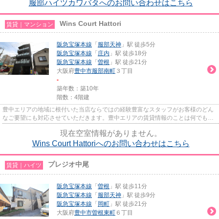
服部ハイツカワバタへのお問い合わせはこちら
Wins Court Hattori
賃貸｜マンション
阪急宝塚本線
「
服部天神
」駅 徒歩5分
阪急宝塚本線
「
庄内
」駅 徒歩18分
阪急宝塚本線
「
曽根
」駅 徒歩21分
大阪府
豊中市
服部南町
３丁目
-
築年数：築10年
階数：4階建
豊中エリアの地域に根付いた当店ならではの経験豊富なスタッフがお客様のどん
なご要望にも対応させていただきます。豊中エリアの賃貸情報のことは何でもお
気軽にご相談ください。一生...
現在空室情報がありません。
Wins Court Hattoriへのお問い合わせはこちら
プレジオ中尾
賃貸｜ハイツ
阪急宝塚本線
「
曽根
」駅 徒歩11分
阪急宝塚本線
「
服部天神
」駅 徒歩9分
阪急宝塚本線
「
岡町
」駅 徒歩21分
大阪府
豊中市
曽根東町
６丁目