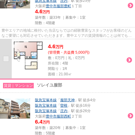
阪急宝塚本線
「
庄内
」駅 徒歩25分
大阪府
豊中市
服部豊町
１丁目
4.6
万円
築年数：築33年 ｜募集中：
1室
階数：4階建
豊中エリアの地域に根付いた当店ならではの経験豊富なスタッフがお客様のどん
なご要望にも対応させていただきます。豊中エリアの賃貸情報のことは何でもお
気軽にご相談ください。一生...
4.6
万
円
(管理費・共益費 5,000円)
敷：0万円｜礼：0万円
所在階：4階
間取り：1R
面積：21.00㎡
ソレイユ服部
賃貸｜マンション
阪急宝塚本線
「
服部天神
」駅 徒歩4分
阪急宝塚本線
「
曽根
」駅 徒歩16分
阪急宝塚本線
「
庄内
」駅 徒歩26分
大阪府
豊中市
服部西町
２丁目
6.4
万円
築年数：築20年 ｜募集中：
1室
階数：5階建