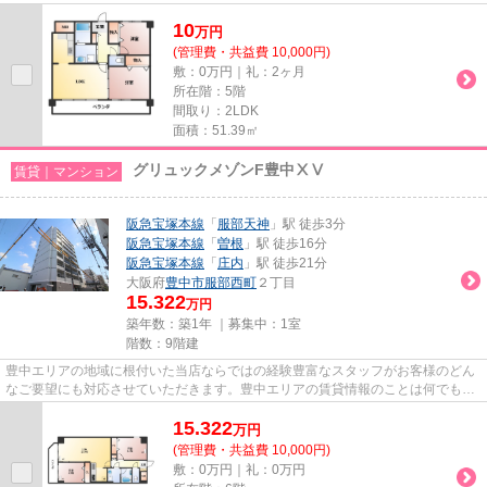
気軽にご相談ください。一生...
10
万
円
(管理費・共益費 10,000円)
敷：0万円｜礼：2ヶ月
所在階：5階
間取り：2LDK
面積：51.39㎡
グリュックメゾンF豊中ⅩⅤ
賃貸｜マンション
阪急宝塚本線
「
服部天神
」駅 徒歩3分
阪急宝塚本線
「
曽根
」駅 徒歩16分
阪急宝塚本線
「
庄内
」駅 徒歩21分
大阪府
豊中市
服部西町
２丁目
15.322
万円
築年数：築1年 ｜募集中：
1室
階数：9階建
豊中エリアの地域に根付いた当店ならではの経験豊富なスタッフがお客様のどん
なご要望にも対応させていただきます。豊中エリアの賃貸情報のことは何でもお
気軽にご相談ください。一生...
15.322
万
円
(管理費・共益費 10,000円)
敷：0万円｜礼：0万円