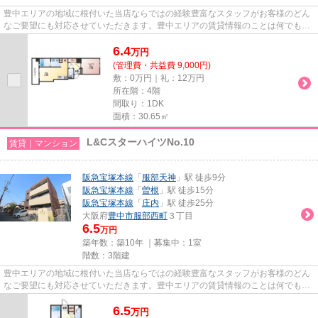
豊中エリアの地域に根付いた当店ならではの経験豊富なスタッフがお客様のどん
なご要望にも対応させていただきます。豊中エリアの賃貸情報のことは何でもお
気軽にご相談ください。一生...
6.4
万
円
(管理費・共益費 9,000円)
敷：0万円｜礼：12万円
所在階：4階
間取り：1DK
面積：30.65㎡
L&CスターハイツNo.10
賃貸｜マンション
阪急宝塚本線
「
服部天神
」駅 徒歩9分
阪急宝塚本線
「
曽根
」駅 徒歩15分
阪急宝塚本線
「
庄内
」駅 徒歩25分
大阪府
豊中市
服部西町
３丁目
6.5
万円
築年数：築10年 ｜募集中：
1室
階数：3階建
豊中エリアの地域に根付いた当店ならではの経験豊富なスタッフがお客様のどん
なご要望にも対応させていただきます。豊中エリアの賃貸情報のことは何でもお
気軽にご相談ください。一生...
6.5
万
円