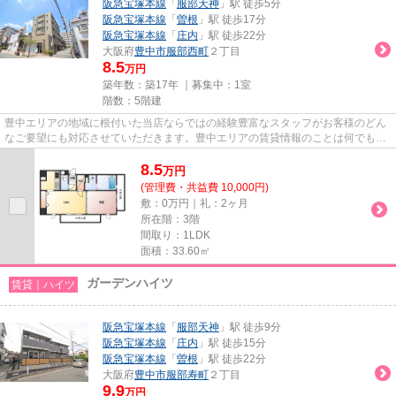
阪急宝塚本線
「
服部天神
」駅 徒歩5分
阪急宝塚本線
「
曽根
」駅 徒歩17分
阪急宝塚本線
「
庄内
」駅 徒歩22分
大阪府
豊中市
服部西町
２丁目
8.5
万円
築年数：築17年 ｜募集中：
1室
階数：5階建
豊中エリアの地域に根付いた当店ならではの経験豊富なスタッフがお客様のどん
なご要望にも対応させていただきます。豊中エリアの賃貸情報のことは何でもお
気軽にご相談ください。一生...
8.5
万
円
(管理費・共益費 10,000円)
敷：0万円｜礼：2ヶ月
所在階：3階
間取り：1LDK
面積：33.60㎡
ガーデンハイツ
賃貸｜ハイツ
阪急宝塚本線
「
服部天神
」駅 徒歩9分
阪急宝塚本線
「
庄内
」駅 徒歩15分
阪急宝塚本線
「
曽根
」駅 徒歩22分
大阪府
豊中市
服部寿町
２丁目
9.9
万円