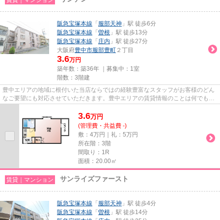
阪急宝塚本線
「
服部天神
」駅 徒歩6分
阪急宝塚本線
「
曽根
」駅 徒歩13分
阪急宝塚本線
「
庄内
」駅 徒歩27分
大阪府
豊中市
服部豊町
２丁目
3.6
万円
築年数：築36年 ｜募集中：
1室
階数：3階建
豊中エリアの地域に根付いた当店ならではの経験豊富なスタッフがお客様のどん
なご要望にも対応させていただきます。豊中エリアの賃貸情報のことは何でもお
気軽にご相談ください。一生...
3.6
万
円
(管理費・共益費 -)
敷：4万円｜礼：5万円
所在階：3階
間取り：1R
面積：20.00㎡
サンライズファースト
賃貸｜マンション
阪急宝塚本線
「
服部天神
」駅 徒歩4分
阪急宝塚本線
「
曽根
」駅 徒歩14分