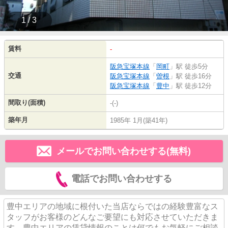
1 / 3
賃料
-
阪急宝塚本線
「
岡町
」駅 徒歩5分
交通
阪急宝塚本線
「
曽根
」駅 徒歩16分
阪急宝塚本線
「
豊中
」駅 徒歩12分
間取り(面積)
-(-)
築年月
1985年 1月(築41年)
メールでお問い合わせする(無料)
電話でお問い合わせする
豊中エリアの地域に根付いた当店ならではの経験豊富なス
タッフがお客様のどんなご要望にも対応させていただきま
す。豊中エリアの賃貸情報のことは何でもお気軽にご相談