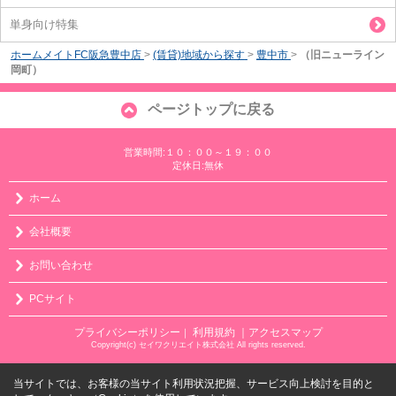
単身向け特集
ホームメイトFC阪急豊中店
>
(賃貸)地域から探す
>
豊中市
>
（旧ニューライン
岡町）
ページトップに戻る
営業時間:１０：００～１９：００
定休日:無休
ホーム
会社概要
お問い合わせ
PCサイト
プライバシーポリシー
利用規約
｜アクセスマップ
｜
Copyright(c) セイワクリエイト株式会社 All rights reserved.
当サイトでは、お客様の当サイト利用状況把握、サービス向上検討を目的と