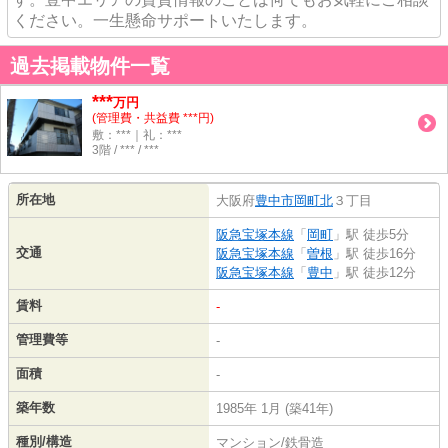
ください。一生懸命サポートいたします。
過去掲載物件一覧
***
万円
(管理費・共益費 ***円)
敷：***｜礼：***
3階 / *** / ***
所在地
大阪府
豊中市
岡町北
３丁目
阪急宝塚本線
「
岡町
」駅 徒歩5分
交通
阪急宝塚本線
「
曽根
」駅 徒歩16分
阪急宝塚本線
「
豊中
」駅 徒歩12分
賃料
-
管理費等
-
面積
-
築年数
1985年 1月 (築41年)
種別/構造
マンション/鉄骨造