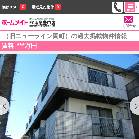
0
0
検討リスト
最近見た物件
お問合せ
（旧ニューライン岡町）の過去掲載物件情報
賃料
***
万円