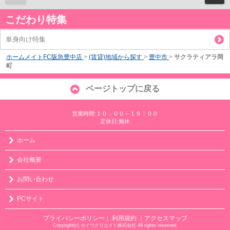
こだわり特集
単身向け特集
ホームメイトFC阪急豊中店
>
(賃貸)地域から探す
>
豊中市
>
サクラティアラ岡
町
ページトップに戻る
営業時間:１０：００～１９：００
定休日:無休
ホーム
会社概要
お問い合わせ
PCサイト
プライバシーポリシー
利用規約
｜アクセスマップ
｜
Copyright(c) セイワクリエイト株式会社 All rights reserved.