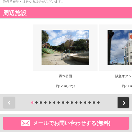
物件所在地とは異なる場合がございます。
周辺施設
轟木公園
阪急オアシ
約129m／2分
約700
前
メールでお問い合わせする(無料)