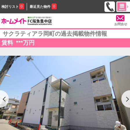
0
0
検討リスト
最近見た物件
お問合せ
サクラティアラ岡町の過去掲載物件情報
賃料
***
万円