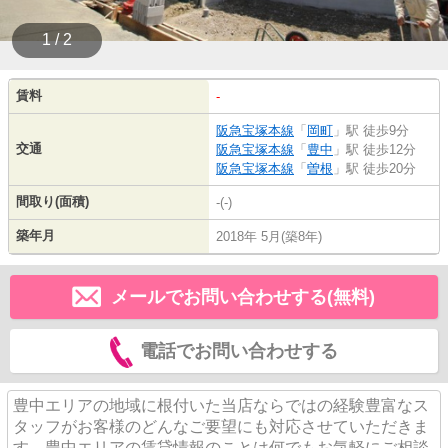
1 / 2
賃料
-
阪急宝塚本線
「
岡町
」駅 徒歩9分
交通
阪急宝塚本線
「
豊中
」駅 徒歩12分
阪急宝塚本線
「
曽根
」駅 徒歩20分
間取り(面積)
-(-)
築年月
2018年 5月(築8年)
メールでお問い合わせする(無料)
電話でお問い合わせする
豊中エリアの地域に根付いた当店ならではの経験豊富なス
タッフがお客様のどんなご要望にも対応させていただきま
す。豊中エリアの賃貸情報のことは何でもお気軽にご相談