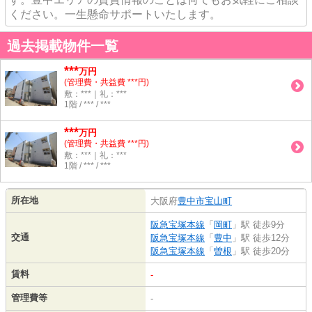
ください。一生懸命サポートいたします。
過去掲載物件一覧
***
万円
(管理費・共益費 ***円)
敷：***｜礼：***
1階 / *** / ***
***
万円
(管理費・共益費 ***円)
敷：***｜礼：***
1階 / *** / ***
所在地
大阪府
豊中市
宝山町
阪急宝塚本線
「
岡町
」駅 徒歩9分
交通
阪急宝塚本線
「
豊中
」駅 徒歩12分
阪急宝塚本線
「
曽根
」駅 徒歩20分
賃料
-
管理費等
-