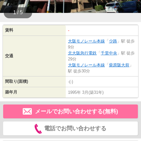
1 / 5
賃料
-
大阪モノレール本線
「
少路
」駅 徒歩
9分
北大阪急行電鉄
「
千里中央
」駅 徒歩
交通
29分
大阪モノレール本線
「
柴原阪大前
」
駅 徒歩30分
間取り(面積)
-(-)
築年月
1995年 3月(築31年)
メールでお問い合わせする(無料)
電話でお問い合わせする