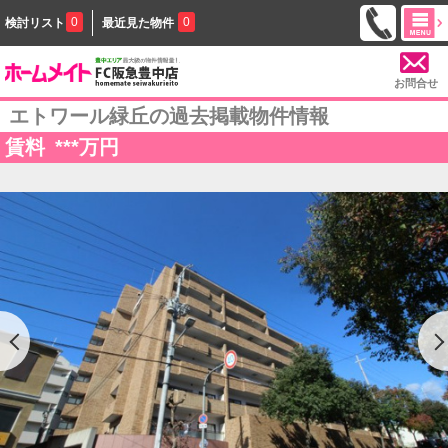
0
0
検討リスト
最近見た物件
お問合せ
エトワール緑丘の過去掲載物件情報
賃料
***
万円