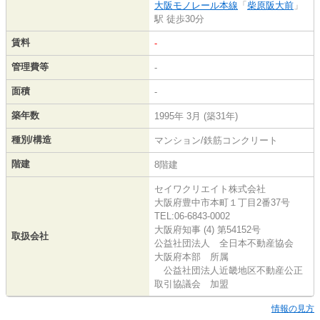
大阪モノレール本線
「
柴原阪大前
」
駅 徒歩30分
賃料
-
管理費等
-
面積
-
築年数
1995年 3月 (築31年)
種別/構造
マンション/鉄筋コンクリート
階建
8階建
セイワクリエイト株式会社
大阪府豊中市本町１丁目2番37号
TEL:06-6843-0002
大阪府知事 (4) 第54152号
取扱会社
公益社団法人 全日本不動産協会
大阪府本部 所属
公益社団法人近畿地区不動産公正
取引協議会 加盟
情報の見方