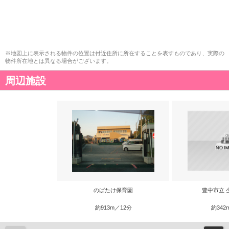
※地図上に表示される物件の位置は付近住所に所在することを表すものであり、実際の
物件所在地とは異なる場合がございます。
周辺施設
のばたけ保育園
豊中市立 
約913m／12分
約342