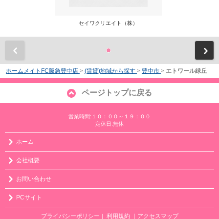
セイワクリエイト（株）
前
ホームメイトFC阪急豊中店
>
(賃貸)地域から探す
>
豊中市
>
エトワール緑丘
ページトップに戻る
営業時間:１０：００～１９：００
定休日:無休
ホーム
会社概要
お問い合わせ
PCサイト
プライバシーポリシー
利用規約
｜アクセスマップ
｜