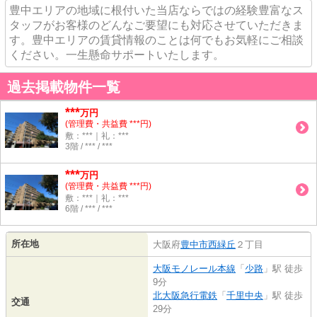
豊中エリアの地域に根付いた当店ならではの経験豊富なス
タッフがお客様のどんなご要望にも対応させていただきま
す。豊中エリアの賃貸情報のことは何でもお気軽にご相談
ください。一生懸命サポートいたします。
過去掲載物件一覧
***
万円
(管理費・共益費 ***円)
敷：***｜礼：***
3階 / *** / ***
***
万円
(管理費・共益費 ***円)
敷：***｜礼：***
6階 / *** / ***
所在地
大阪府
豊中市
西緑丘
２丁目
大阪モノレール本線
「
少路
」駅 徒歩
9分
北大阪急行電鉄
「
千里中央
」駅 徒歩
交通
29分